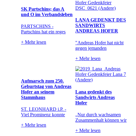
SK Partschins; das A
und O im Verbandsleben
LANA GEDENKT DES
SANDWIRTS
PARTSCHINS -
ANDREAS HOFER
Partschins hat ein reges
+
Mehr lesen
"Andreas Hofer hat nicht
gegen jemanden
+
Mehr lesen
Aufmarsch zum 250.
Geburtstag von Andreas
Hofer an seinem
Lana gedenkt des
Stammhaus
Sandwirts Andreas
Hofer
ST. LEONHARD i.P. -
Viel Prominenz konnte
„Nur durch wachsamen
Zusammenhalt können wir
+
Mehr lesen
+
Mehr lesen