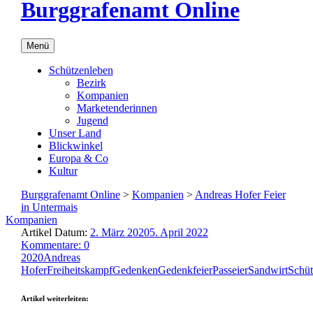
Burggrafenamt Online
Menü
Schützenleben
Bezirk
Kompanien
Marketenderinnen
Jugend
Unser Land
Blickwinkel
Europa & Co
Kultur
Burggrafenamt Online
>
Kompanien
>
Andreas Hofer Feier
in Untermais
Kompanien
Artikel Datum:
2. März 2020
5. April 2022
Kommentare: 0
2020
Andreas
Hofer
Freiheitskampf
Gedenken
Gedenkfeier
Passeier
Sandwirt
Schüt
Artikel weiterleiten: