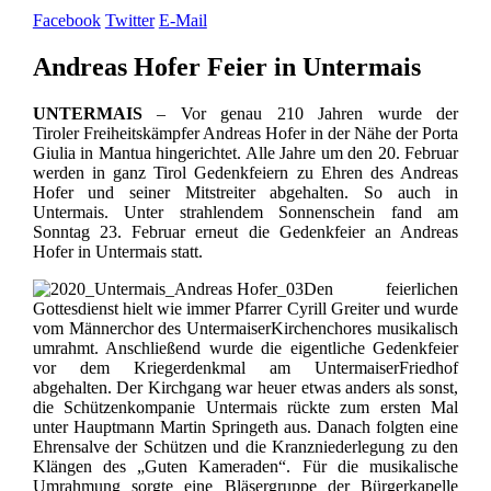
Facebook
Twitter
E-Mail
Andreas Hofer Feier in Untermais
UNTERMAIS
– Vor genau 210 Jahren wurde der
Tiroler
Freiheitskämpfer Andreas Hofer
in der Nähe der Porta
Giulia in Mantua hingerichtet. Alle Jahre um den 20. Februar
werden in ganz Tirol Gedenkfeiern zu Ehren des Andreas
Hofer und seiner Mitstreiter abgehalten. So auch in
Untermais. Unter strahlendem Sonnenschein fand am
Sonntag 23. Februar erneut die Gedenkfeier an Andreas
Hofer in Untermais statt.
Den feierlichen
Gottesdienst hielt wie immer
Pfarrer Cyrill
Greiter
und wurde
vom Männerchor des
Untermaiser
Kirchenchores
musikalisch
umrahmt. Anschließend wurde die eigentliche Gedenkfeier
vor dem Kriegerdenkmal am
Untermaiser
Friedhof
abgehalten. Der Kirchgang war heuer etwas anders als sonst,
die Schützenkompanie Untermais rückte zum ersten Mal
unter
Hauptmann Martin
Springeth
aus. Danach folgten eine
Ehrensalve der Schützen und die Kranzniederlegung zu den
Klängen des „Guten Kameraden“. Für die musikalische
Umrahmung sorgte eine Bläsergruppe der
Bürgerkapelle