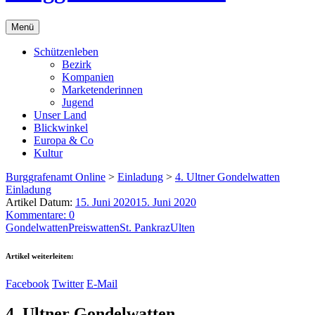
Menü
Schützenleben
Bezirk
Kompanien
Marketenderinnen
Jugend
Unser Land
Blickwinkel
Europa & Co
Kultur
Burggrafenamt Online
>
Einladung
>
4. Ultner Gondelwatten
Einladung
Artikel Datum:
15. Juni 2020
15. Juni 2020
Kommentare: 0
Gondelwatten
Preiswatten
St. Pankraz
Ulten
Artikel weiterleiten:
Facebook
Twitter
E-Mail
4. Ultner Gondelwatten