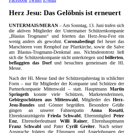
Facebook
Twitter
E-Mail
Herz Jesu: Das Gelöbnis ist erneuert
UNTERMAIS/MERAN
– Am Sonntag, 13. Juni trafen sich
die aktiven Mitglieder der Untermaiser Schützenkompanie
„Blasius Trogmann“ und feierten das Herz-Jesu-Fest ein
wenig anders als gewohnt.
Coronabedingt
fiel heuer das
Marschieren vom Remphof zur Pfarrkirche, sowie die Salve
am Blasius-Trogmann-Denkmal aus. Nichtsdestotrotz ließ
sich die Schützenkompanie nicht unterkriegen und
böllerten
,
beflaggten das Dorf
und besuchten gemeinsam die Hl.
Messe.
Nach der Hl. Messe fand der Schützenjahrestag in schlichter
Form – nur für Mitglieder der Kompanie und Schützen der
Partnerkompanie Mittenwald – statt. Hauptmann
Martin
Springeth
konnte viele Schützen, Marketenderinnen,
Gebirgsschützen aus Mittenwald
, Mitglieder des
Herz-
Jesu-Bundes
und Gönner begrüßen. Besondere Grüße
gingen an unserer Fahnenpatin
Anna Rosatti
,
Ehrenkranzträgerin
Frieda Schwabl
, Ehrenmitglied
Peter
Enz
, Ehrenoberleutnant
Willi Rainer
, Ehrenhauptmann
Franz Schwabl
und Pater
Cyrill Greiter
. Nach seiner
Ansprache folgten die Ehrungen und Angelobungen der