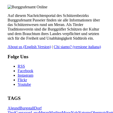
Auf diesem Nachrichtenportal des Schützenbezirks
Burggrafenamt Passeier finden sie alle Informationen über
das Schützenwesen rund um Meran. Als Tiroler
Traditionsverein sind die Burggräfler Schützen der Kultur
und dem Brauchtum ihres Landes verpflichtet und setzten
sich für die Freiheit und Unabhängigkeit Südtirols ein.
About us
(English Version)
|
Chi siamo?
(versione italiana)
Folge Uns
RSS
Facebook
Instagram
Flickr
Youtube
TAGS
Algund
Burgstall
Dorf
Tirol
Gargazon
Lana
Meran
Marling
Moos
Nals
Naturns
Obermais
Part