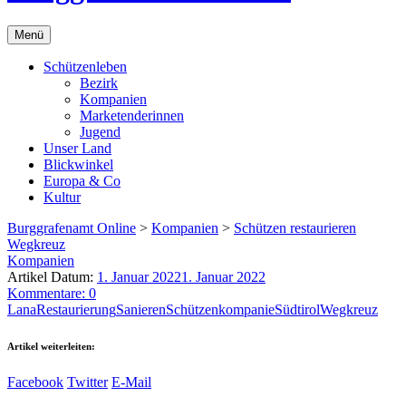
Menü
Schützenleben
Bezirk
Kompanien
Marketenderinnen
Jugend
Unser Land
Blickwinkel
Europa & Co
Kultur
Burggrafenamt Online
>
Kompanien
>
Schützen restaurieren
Wegkreuz
Kompanien
Artikel Datum:
1. Januar 2022
1. Januar 2022
Kommentare: 0
Lana
Restaurierung
Sanieren
Schützenkompanie
Südtirol
Wegkreuz
Artikel weiterleiten:
Facebook
Twitter
E-Mail