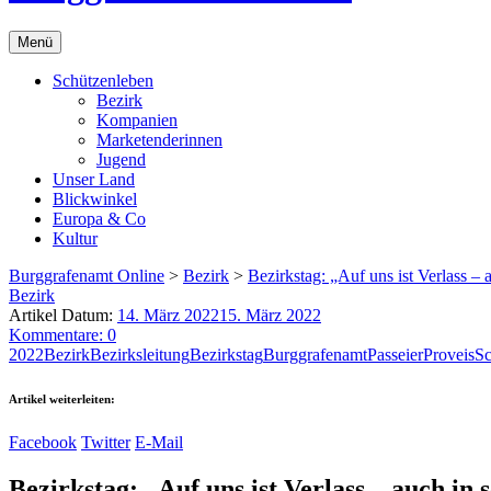
Menü
Schützenleben
Bezirk
Kompanien
Marketenderinnen
Jugend
Unser Land
Blickwinkel
Europa & Co
Kultur
Burggrafenamt Online
>
Bezirk
>
Bezirkstag: „Auf uns ist Verlass – 
Bezirk
Artikel Datum:
14. März 2022
15. März 2022
Kommentare: 0
2022
Bezirk
Bezirksleitung
Bezirkstag
Burggrafenamt
Passeier
Proveis
Sc
Artikel weiterleiten:
Facebook
Twitter
E-Mail
Bezirkstag: „Auf uns ist Verlass – auch in