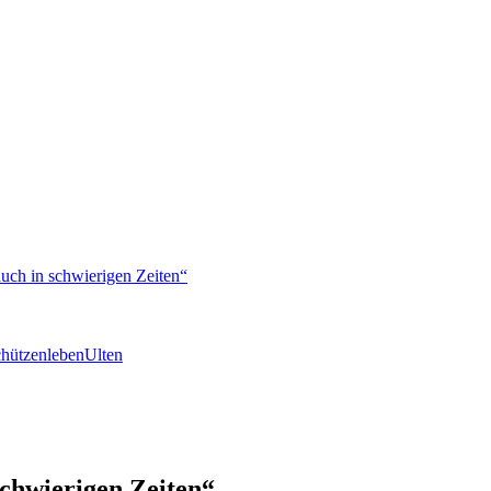
auch in schwierigen Zeiten“
hützenleben
Ulten
 schwierigen Zeiten“