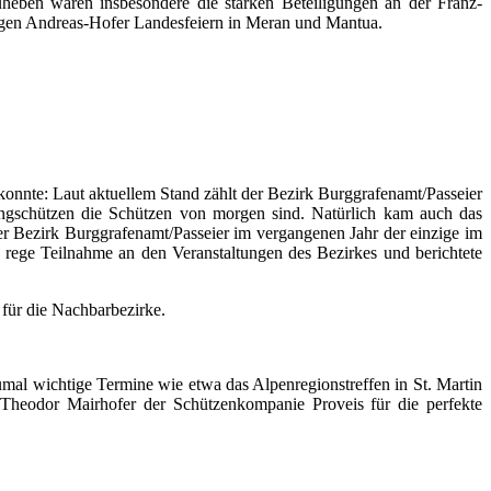
heben waren insbesondere die starken Beteiligungen an der Franz-
rigen Andreas-Hofer Landesfeiern in Meran und Mantua.
 konnte: Laut aktuellem Stand zählt der Bezirk Burggrafenamt/Passeier
Jungschützen die Schützen von morgen sind. Natürlich kam auch das
er Bezirk Burggrafenamt/Passeier im vergangenen Jahr der einzige im
 rege Teilnahme an den Veranstaltungen des Bezirkes und berichtete
ür die Nachbarbezirke.
mal wichtige Termine wie etwa das Alpenregionstreffen in St. Martin
Theodor Mairhofer der Schützenkompanie Proveis für die perfekte