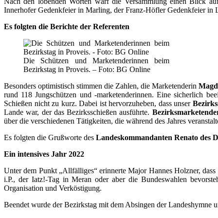
Nach den lobenden Worten warf die Versammlung einen Blick auf d
Innerhofer Gedenkfeier in Marling, der Franz-Höfler Gedenkfeier in
Es folgten die Berichte der Referenten
Die Schützen und Marketenderinnen beim
Bezirkstag in Proveis. – Foto: BG Online
Besonders optimistisch stimmen die Zahlen, die Marketenderin
Magd
rund 118 Jungschützen und -marketenderinnen. Eine sicherlich bee
Schießen nicht zu kurz. Dabei ist hervorzuheben, dass unser
Bezirks
Lande war, der das Bezirksschießen ausführte.
Bezirksmarketender
über die verschiedenen Tätigkeiten, die während des Jahres veranstal
Es folgten die Grußworte des
Landeskommandanten Renato des D
Ein intensives Jahr 2022
Unter dem Punkt „Allfälliges“ erinnerte Major Hannes Holzner, dass
i.P., der Iatz!-Tag in Meran oder aber die Bundeswahlen bevors
Organisation und Verköstigung.
Beendet wurde der Bezirkstag mit dem Absingen der Landeshymne un