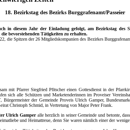
18. Bezirkstag des Bezirks Burggrafenamt/Passeier
ch in diesem Jahr der Einladung gefolgt, am Bezirkstag des S
 die bevorstehenden Tätigkeiten zu erhalten.
2, die Spitzen der 26 Mitgliedskompanien des Bezirkes Burggrafenamt/
am mit Pfarrer Siegfried Pfitscher einen Gottesdienst in der Pfarrk
afen sich alle Schützen und Marketenderinnen im Proveiser Vereinsha
, Bürgermeister der Gemeinde Proveis Ulrich Gamper, Bundesmark
irat Christoph Schmid, in Vertretung von Major Peter Frank.
ter Ulrich Gamper
alle herzlich in seiner Gemeinde und betonte, dass
imatliebe und Heimattreue, denn Sie waren nämlich einer der wenigen V