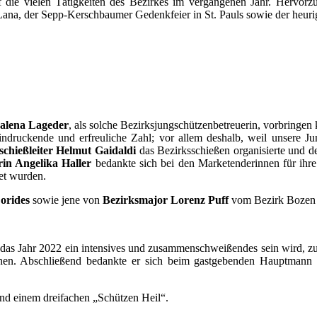
ie vielen Tätigkeiten des Bezirkes im vergangenen Jahr. Hervorzu
 Lana, der Sepp-Kerschbaumer Gedenkfeier in St. Pauls sowie der heu
alena Lageder
, als solche Bezirksjungschützenbetreuerin, vorbringen
indruckende und erfreuliche Zahl; vor allem deshalb, weil unsere 
schießleiter Helmut Gaidaldi
das Bezirksschießen organisierte und d
in Angelika Haller
bedankte sich bei den Marketenderinnen für ihre
tet wurden.
orides
sowie jene von
Bezirksmajor Lorenz Puff
vom Bezirk Bozen f
 das Jahr 2022 ein intensives und zusammenschweißendes sein wird, zu
tehen. Abschließend bedankte er sich beim gastgebenden Hauptmann 
d einem dreifachen „Schützen Heil“.