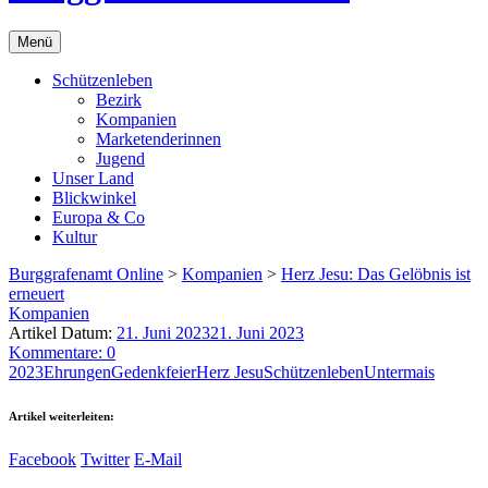
Menü
Schützenleben
Bezirk
Kompanien
Marketenderinnen
Jugend
Unser Land
Blickwinkel
Europa & Co
Kultur
Burggrafenamt Online
>
Kompanien
>
Herz Jesu: Das Gelöbnis ist
erneuert
Kompanien
Artikel Datum:
21. Juni 2023
21. Juni 2023
Kommentare: 0
2023
Ehrungen
Gedenkfeier
Herz Jesu
Schützenleben
Untermais
Artikel weiterleiten:
Facebook
Twitter
E-Mail