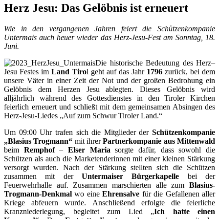
Herz Jesu: Das Gelöbnis ist erneuert
Wie in den vergangenen Jahren feiert die Schützenkompanie
Untermais auch heuer wieder das Herz-Jesu-Fest am Sonntag, 18.
Juni.
Die historische Bedeutung des Herz–
Jesu Festes im
Land Tiro
l geht auf das Jahr
1796
zurück, bei dem
unsere Väter in einer Zeit der Not und der großen Bedrohung ein
Gelöbnis dem Herzen Jesu ablegten. Dieses Gelöbnis wird
alljährlich während des Gottesdienstes in den Tiroler Kirchen
feierlich erneuert und schließt mit dem gemeinsamen Absingen des
Herz-Jesu-Liedes „Auf zum Schwur Tiroler Land.“
Um 09:00 Uhr trafen sich die Mitglieder der
Schützenkompanie
„Blasius Trogmann“
mit ihrer
Partnerkompanie aus Mittenwald
beim
Remphof
–
Elser Maria
sorgte dafür, dass sowohl die
Schützen als auch die Marketenderinnen mit einer kleinen Stärkung
versorgt wurden. Nach der Stärkung stellten sich die Schützen
zusammen mit der
Untermaiser Bürgerkapelle
bei der
Feuerwehrhalle auf. Zusammen marschierten alle zum
Blasius-
Trogmann-Denkmal
wo eine
Ehrensalve
für die Gefallenen aller
Kriege abfeuern wurde. Anschließend erfolgte die feierliche
Kranzniederlegung, begleitet zum Lied „
Ich hatte einen