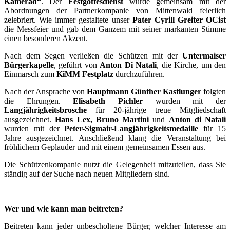
Kamerad“
. Der
Festgottesdienst
wurde gemeinsam mit der
Abordnungen der Partnerkompanie von Mittenwald feierlich
zelebriert. Wie immer gestaltete unser
Pater Cyrill Greiter OCist
die Messfeier und gab dem Ganzem mit seiner markanten Stimme
einen besonderen Akzent.
Nach dem Segen verließen die Schützen mit der
Untermaiser
Bürgerkapelle
, geführt von
Anton Di Natali
, die Kirche, um den
Einmarsch zum
KiMM Festplatz
durchzuführen.
Nach der Ansprache von
Hauptmann Günther Kastlunger
folgten
die Ehrungen.
Elisabeth Pichler
wurden mit der
Langjährigkeitsbrosche
für 20-jährige treue Mitgliedschaft
ausgezeichnet.
Hans Lex, Bruno Martini
und
Anton di Natali
wurden mit der
Peter-Sigmair-Langjährigkeitsmedaille
für 15
Jahre ausgezeichnet. Anschließend klang die Veranstaltung bei
fröhlichem Geplauder und mit einem gemeinsamen Essen aus.
Die Schützenkompanie nutzt die Gelegenheit mitzuteilen, dass Sie
ständig auf der Suche nach neuen Mitgliedern sind.
Wer und wie kann man beitreten?
Beitreten kann jeder unbescholtene Bürger, welcher Interesse am