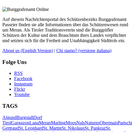
Auf diesem Nachrichtenportal des Schützenbezirks Burggrafenamt
Passeier finden sie alle Informationen über das Schützenwesen rund
um Meran. Als Tiroler Traditionsverein sind die Burggräfler
Schützen der Kultur und dem Brauchtum ihres Landes verpflichtet
und setzten sich für die Freiheit und Unabhängigkeit Südtirols ein.
About us
(English Version)
|
Chi siamo?
(versione italiana)
Folge Uns
RSS
Facebook
Instagram
Flickr
Youtube
TAGS
Algund
Burgstall
Dorf
Tirol
Gargazon
Lana
Meran
Marling
Moos
Nals
Naturns
Obermais
Partsch
Gertraud
St. Leonhard
St. Martin
St. Nikolaus
St. Pankraz
St.