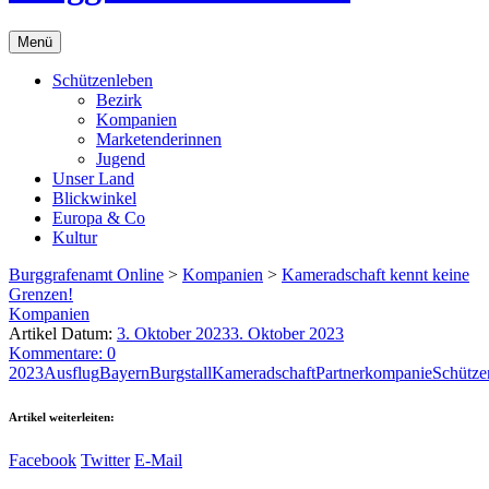
Menü
Schützenleben
Bezirk
Kompanien
Marketenderinnen
Jugend
Unser Land
Blickwinkel
Europa & Co
Kultur
Burggrafenamt Online
>
Kompanien
>
Kameradschaft kennt keine
Grenzen!
Kompanien
Artikel Datum:
3. Oktober 2023
3. Oktober 2023
Kommentare: 0
2023
Ausflug
Bayern
Burgstall
Kameradschaft
Partnerkompanie
Schütze
Artikel weiterleiten:
Facebook
Twitter
E-Mail