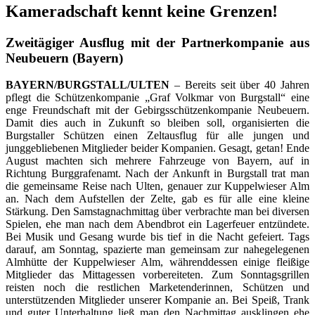
Kameradschaft kennt keine Grenzen!
Zweitägiger Ausflug mit der Partnerkompanie aus
Neubeuern (Bayern)
BAYERN/BURGSTALL/ULTEN
– Bereits seit über 40 Jahren
pflegt die Schützenkompanie „Graf Volkmar von Burgstall“ eine
enge Freundschaft mit der Gebirgsschützenkompanie Neubeuern.
Damit dies auch in Zukunft so bleiben soll, organisierten die
Burgstaller Schützen einen Zeltausflug für alle jungen und
junggebliebenen Mitglieder beider Kompanien. Gesagt, getan! Ende
August machten sich mehrere Fahrzeuge von Bayern, auf in
Richtung Burggrafenamt. Nach der Ankunft in Burgstall trat man
die gemeinsame Reise nach Ulten, genauer zur Kuppelwieser Alm
an. Nach dem Aufstellen der Zelte, gab es für alle eine kleine
Stärkung. Den Samstagnachmittag über verbrachte man bei diversen
Spielen, ehe man nach dem Abendbrot ein Lagerfeuer entzündete.
Bei Musik und Gesang wurde bis tief in die Nacht gefeiert. Tags
darauf, am Sonntag, spazierte man gemeinsam zur nahegelegenen
Almhütte der Kuppelwieser Alm, währenddessen einige fleißige
Mitglieder das Mittagessen vorbereiteten. Zum Sonntagsgrillen
reisten noch die restlichen Marketenderinnen, Schützen und
unterstützenden Mitglieder unserer Kompanie an. Bei Speiß, Trank
und guter Unterhaltung ließ man den Nachmittag ausklingen ehe