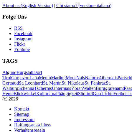
About us
(English Version)
|
Chi siamo?
(versione italiana)
Folge Uns
RSS
Facebook
Instagram
Flickr
Youtube
TAGS
Algund
Burgstall
Dorf
Tirol
Gargazon
Lana
Meran
Marling
Moos
Nals
Naturns
Obermais
Partsch
Gertraud
St. Leonhard
St. Martin
St. Nikolaus
St. Pankraz
St.
Walburg
Schenna
Tscherms
Untermais
Vöran
Walten
Burggrafenamt
Pass
Heute
Blickwinkel
Kultur
Unabhängigkeit
Südtirol
Geschichte
Freiheits
(c) 2026
Kontakt
Sitemap
Impressum
Haftungsausschluss
Verhaltensregeln