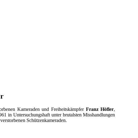
er
torbenen Kameraden und Freiheitskämpfer
Franz Höfler
,
61 in Untersuchungshaft unter brutalsten Misshandlungen
er verstorbenen Schützenkameraden.