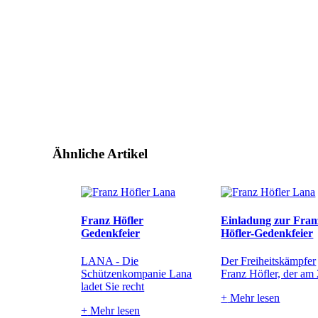
Ähnliche Artikel
Franz Höfler
Einladung zur Fran
Gedenkfeier
Höfler-Gedenkfeier
LANA - Die
Der Freiheitskämpfer
Schützenkompanie Lana
Franz Höfler, der am 
ladet Sie recht
+
Mehr lesen
+
Mehr lesen