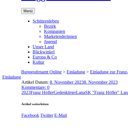
Menü
Schützenleben
Bezirk
Kompanien
Marketenderinnen
Jugend
Unser Land
Blickwinkel
Europa & Co
Kultur
Burggrafenamt Online
>
Einladung
>
Einladung zur Franz
Einladung
Artikel Datum:
8. November 2023
8. November 2023
Kommentare: 0
2023
Franz Höfler
Gedenkfeier
Lana
SK "Franz Höfler" Lan
Artikel weiterleiten:
Facebook
Twitter
E-Mail