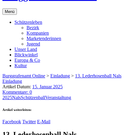
Menü
Schützenleben
Bezirk
Kompanien
Marketenderinnen
Jugend
Unser Land
Blickwinkel
Europa & Co
Kultur
Burggrafenamt Online
>
Einladung
>
13. Lederhosenball Nals
Einladung
Artikel Datum:
15. Januar 2025
Kommentare: 0
2025
Nals
Schützenball
Veranstaltung
Artikel weiterleiten:
Facebook
Twitter
E-Mail
13. Lederhosenball Nals