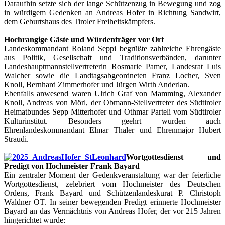
Daraufhin setzte sich der lange Schützenzug in Bewegung und zog
in würdigem Gedenken an Andreas Hofer in Richtung Sandwirt,
dem Geburtshaus des Tiroler Freiheitskämpfers.
Hochrangige Gäste und Würdenträger vor Ort
Landeskommandant Roland Seppi begrüßte zahlreiche Ehrengäste
aus Politik, Gesellschaft und Traditionsverbänden, darunter
Landeshauptmannstellvertreteri
n Rosmarie Pamer, Landesrat Luis
Walcher sowie die Landtagsabgeordneten Franz Locher, Sven
Knoll, Bernhard Zimmerhofer und Jürgen Wirth Anderlan.
Ebenfalls anwesend waren Ulrich Graf von Mamming, Alexander
Knoll, Andreas von Mörl, der Obmann-Stellvertreter des Südtiroler
Heimatbundes Sepp Mitterhofer und Othmar Parteli vom Südtiroler
Kulturinstitut. Besonders geehrt wurden auch
Ehrenlandeskommandant Elmar Thaler und Ehrenmajor Hubert
Straudi.
Wortgottesdienst und
Predigt von Hochmeister Frank Bayard
Ein zentraler Moment der Gedenkveranstaltung war der feierliche
Wortgottesdienst, zelebriert vom Hochmeister des Deutschen
Ordens, Frank Bayard und Schützenlandeskurat P. Christoph
Waldner OT. In seiner bewegenden Predigt erinnerte Hochmeister
Bayard an das Vermächtnis von Andreas Hofer, der vor 215 Jahren
hingerichtet wurde: