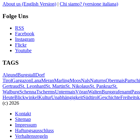
About us
(English Version)
|
Chi siamo?
(versione italiana)
Folge Uns
RSS
Facebook
Instagram
Flickr
Youtube
TAGS
Algund
Burgstall
Dorf
Tirol
Gargazon
Lana
Meran
Marling
Moos
Nals
Naturns
Obermais
Partsch
Gertraud
St. Leonhard
St. Martin
St. Nikolaus
St. Pankraz
St.
Walburg
Schenna
Tscherms
Untermais
Vöran
Walten
Burggrafenamt
Pass
Heute
Blickwinkel
Kultur
Unabhängigkeit
Südtirol
Geschichte
Freiheits
(c) 2026
Kontakt
Sitemap
Impressum
Haftungsausschluss
Verhaltensregeln