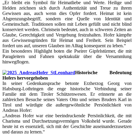
„Er bleibt ein Symbol für Heimatliebe und Werte. Heilige und
Helden zeichnen sich durch Authentizität und Treue zu ihrem
Gewissen aus, auch wenn dies Opfer fordert. Heimat ist kein
Abgrenzungsbegriff, sondern eine Quelle von Identität und
Gemeinschaft. Traditionen sollen mit Leben gefüllt und nicht blind
konserviert werden. Christsein bedeutet, auch in schweren Zeiten an
Glaube, Gerechtigkeit und Vergebung festzuhalten. Hofer kämpfte
aus Gewissensgründen für Heimat und Freiheit. Sein Beispiel
fordert uns auf, unseren Glauben im Alltag konsequent zu leben.“
Ein besonderes Highlight boten die Pseirer Gipfelstürmer, die mit
Paragleitern und Fahnen spektakulär über die Versammlung
hinwegflogen.
Historische Bedeutung
Hofers hervorgehoben
In seiner Gedenkansprache betonte Erzherzog Georg von
Habsburg-Lothringen die enge historische Verbindung seiner
Familie mit dem Tiroler Schützenwesen. Er erinnerte an die
zahlreichen Besuche seines Vaters Otto und seines Bruders Karl in
Tirol und würdigte die außergewöhnliche Persönlichkeit von
Andreas Hofer:
„Andreas Hofer war eine beeindruckende Persönlichkeit, die mit
Charisma und Durchsetzungsvermögen Volksheld wurde. Gerade
heute ist es essenziell, sich mit der Geschichte auseinanderzusetzen
und daraus zu lernen.“