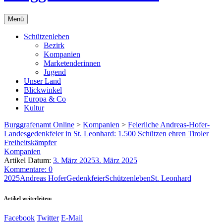
Menü
Schützenleben
Bezirk
Kompanien
Marketenderinnen
Jugend
Unser Land
Blickwinkel
Europa & Co
Kultur
Burggrafenamt Online
>
Kompanien
>
Feierliche Andreas-Hofer-
Landesgedenkfeier in St. Leonhard: 1.500 Schützen ehren Tiroler
Freiheitskämpfer
Kompanien
Artikel Datum:
3. März 2025
3. März 2025
Kommentare: 0
2025
Andreas Hofer
Gedenkfeier
Schützenleben
St. Leonhard
Artikel weiterleiten:
Facebook
Twitter
E-Mail