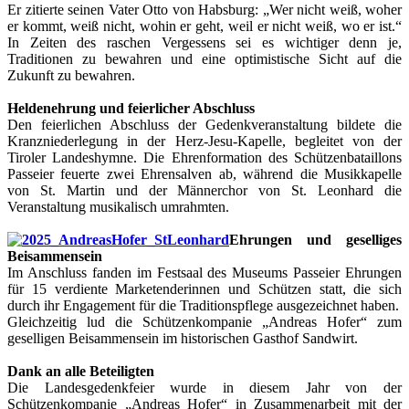
Er zitierte seinen Vater Otto von Habsburg: „Wer nicht weiß, woher
er kommt, weiß nicht, wohin er geht, weil er nicht weiß, wo er ist.“
In Zeiten des raschen Vergessens sei es wichtiger denn je,
Traditionen zu bewahren und eine optimistische Sicht auf die
Zukunft zu bewahren.
Heldenehrung und feierlicher Abschluss
Den feierlichen Abschluss der Gedenkveranstaltung bildete die
Kranzniederlegung in der Herz-Jesu-Kapelle, begleitet von der
Tiroler Landeshymne. Die Ehrenformation des Schützenbataillons
Passeier feuerte zwei Ehrensalven ab, während die Musikkapelle
von St. Martin und der Männerchor von St. Leonhard die
Veranstaltung musikalisch umrahmten.
Ehrungen und geselliges
Beisammensein
Im Anschluss fanden im Festsaal des Museums Passeier Ehrungen
für 15 verdiente Marketenderinnen und Schützen statt, die sich
durch ihr Engagement für die Traditionspflege ausgezeichnet haben.
Gleichzeitig lud die Schützenkompanie „Andreas Hofer“ zum
geselligen Beisammensein im historischen Gasthof Sandwirt.
Dank an alle Beteiligten
Die Landesgedenkfeier wurde in diesem Jahr von der
Schützenkompanie „Andreas Hofer“ in Zusammenarbeit mit der