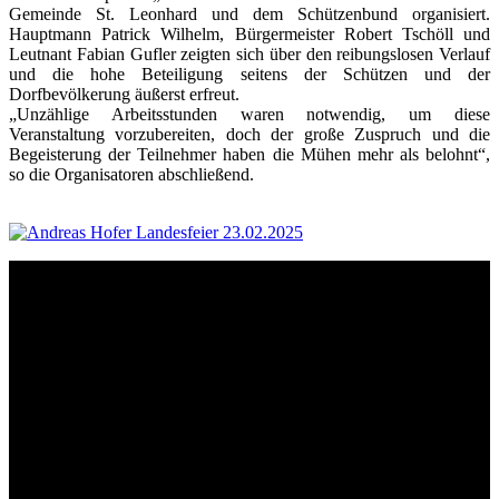
Gemeinde St. Leonhard und dem Schützenbund organisiert.
Hauptmann Patrick Wilhelm, Bürgermeister Robert Tschöll und
Leutnant Fabian Gufler zeigten sich über den reibungslosen Verlauf
und die hohe Beteiligung seitens der Schützen und der
Dorfbevölkerung äußerst erfreut.
„Unzählige Arbeitsstunden waren notwendig, um diese
Veranstaltung vorzubereiten, doch der große Zuspruch und die
Begeisterung der Teilnehmer haben die Mühen mehr als belohnt“,
so die Organisatoren abschließend.