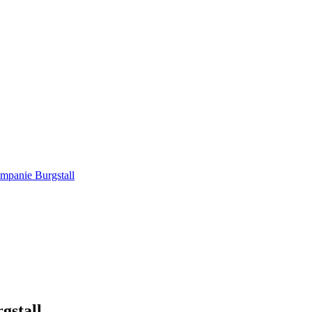
ompanie Burgstall
gstall