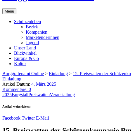
Menü
Schützenleben
Bezirk
Kompanien
Marketenderinnen
Jugend
Unser Land
Blickwinkel
Europa & Co
Kultur
Burggrafenamt Online
>
Einladung
>
15. Preiswatten der Schützenk
Einladung
Artikel Datum:
4. März 2025
Kommentare: 0
2025
Burgstall
Preiswatten
Veranstaltung
Artikel weiterleiten:
Facebook
Twitter
E-Mail
15. Preiswatten der Schützenkompanie Bur