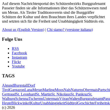
Auf diesem Nachrichtenportal des Schützenbezirks Burggrafenamt
Passeier finden sie alle Informationen über das Schützenwesen rund
um Meran. Als Tiroler Traditionsverein sind die Burggräfler
Schützen der Kultur und dem Brauchtum ihres Landes verpflichtet
und setzten sich für die Freiheit und Unabhängigkeit Südtirols ein.
About us
(English Version)
|
Chi siamo?
(versione italiana)
Folge Uns
RSS
Facebook
Instagram
Flickr
Youtube
TAGS
Algund
Burgstall
Dorf
Tirol
Gargazon
Lana
Meran
Marling
Moos
Nals
Naturns
Obermais
Partsch
Gertraud
St. Leonhard
St. Martin
St. Nikolaus
St. Pankraz
St.
Walburg
Schenna
Tscherms
Untermais
Vöran
Walten
Burggrafenamt
Pass
Heute
Blickwinkel
Kultur
Unabhängigkeit
Südtirol
Geschichte
Freiheits
(c) 2026