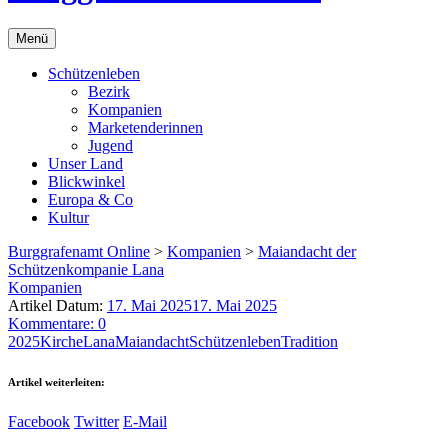
Menü
Schützenleben
Bezirk
Kompanien
Marketenderinnen
Jugend
Unser Land
Blickwinkel
Europa & Co
Kultur
Burggrafenamt Online
>
Kompanien
>
Maiandacht der
Schützenkompanie Lana
Kompanien
Artikel Datum:
17. Mai 2025
17. Mai 2025
Kommentare: 0
2025
Kirche
Lana
Maiandacht
Schützenleben
Tradition
Artikel weiterleiten:
Facebook
Twitter
E-Mail