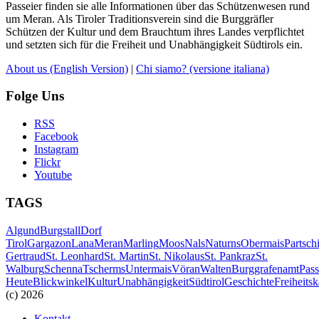
Passeier finden sie alle Informationen über das Schützenwesen rund
um Meran. Als Tiroler Traditionsverein sind die Burggräfler
Schützen der Kultur und dem Brauchtum ihres Landes verpflichtet
und setzten sich für die Freiheit und Unabhängigkeit Südtirols ein.
About us
(English Version)
|
Chi siamo?
(versione italiana)
Folge Uns
RSS
Facebook
Instagram
Flickr
Youtube
TAGS
Algund
Burgstall
Dorf
Tirol
Gargazon
Lana
Meran
Marling
Moos
Nals
Naturns
Obermais
Partsch
Gertraud
St. Leonhard
St. Martin
St. Nikolaus
St. Pankraz
St.
Walburg
Schenna
Tscherms
Untermais
Vöran
Walten
Burggrafenamt
Pass
Heute
Blickwinkel
Kultur
Unabhängigkeit
Südtirol
Geschichte
Freiheits
(c) 2026
Kontakt