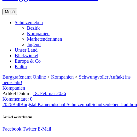
Menü
Schützenleben
Bezirk
Kompanien
Marketenderinnen
Jugend
Unser Land
Blickwinkel
Europa & Co
Kultur
Burggrafenamt Online
>
Kompanien
>
Schwungvoller Auftakt ins
neue Jahr!
Kompanien
Artikel Datum:
18. Februar 2026
Kommentare: 0
2026
Ball
Burgstall
Kameradschaft
Schützenball
Schützenleben
Tradition
Artikel weiterleiten:
Facebook
Twitter
E-Mail