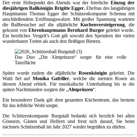
Der erste Höhepunkt des Abends war der feierliche
Einzug der
diesjährigen Ballkönigin Brigitte Egger
, Ehefrau des langjährigen
Hauptmanns Thomas Egger der Schützenkompanie Schenna mit
anschließendem Eröffnungswalzer. Mit großer Spannung warteten
die Ballbesucher auf die alljährliche
Kuchenversteigerung
, die
gekonnt von
Ehrenhauptmann Bernhard Burger
geleitet wurde.
Ein herzliches Vergelt’s Gott gilt sowohl den Spendern der vielen
wunderbaren Torten als auch den fleißigen Bietern.
Das Duo „Die Almprinzen“ sorgte für eine volle
Tanzfläche
Später wurde zudem die alljährliche
Rosenkönigin
gekrönt. Die
Wahl fiel auf
Monika Gafriller
, welche die meisten Rosen an
diesem Abend erhielt. Für musikalische Unterhaltung bis in die
späten Nachtstunden sorgten die „
Almprinzen
“.
Ein besonderer Dank gilt dem gesamten Küchenteam, das bestens
für das leibliche Wohl sorgte.
Die Schützenkompanie Burgstall bedankt sich herzlich bei allen
Gönnern, Gästen und Helfern und freut sich darauf, Sie beim
nächsten Schützenball im Jahr 2027 wieder begrüßen zu dürfen.