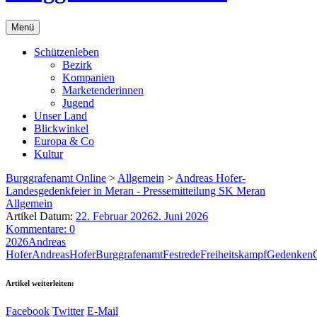
Menü
Schützenleben
Bezirk
Kompanien
Marketenderinnen
Jugend
Unser Land
Blickwinkel
Europa & Co
Kultur
Burggrafenamt Online
>
Allgemein
>
Andreas Hofer-
Landesgedenkfeier in Meran - Pressemitteilung SK Meran
Allgemein
Artikel Datum:
22. Februar 2026
2. Juni 2026
Kommentare: 0
2026
Andreas
Hofer
AndreasHofer
Burggrafenamt
Festrede
Freiheitskampf
Gedenken
Artikel weiterleiten:
Facebook
Twitter
E-Mail