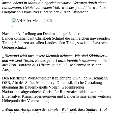
anschließend
in Mantua hingerichtet wurde. Verraten durch einen
Landsmann. Getötet von
einem Volk, welches fremd hier war.“,
so
Hauptmann Lukas Prezzi bei seiner kurzen Ansprache.
.
Nach der Aufstellung am Denkmal, begrüßte der
Landeskommandant Christoph Schmid die zahlreichen anwesenden
Tiroler, Schützen aus allen Landesteilen Tirols, sowie die bayrischen
Gebirgsschützen.
„Niemand wird uns unsere Identität nehmen. Wir sind Südtiroler –
und wir sind
Tiroler. Beides gehört unzertrennlich zusammen – nicht
aus Trotz, sondern aus
Überzeugung…!“,
so Schmid in seiner
Ansprache.
Den feierlichen Wortgottesdienst zelebrierte P. Philipp Kuschmann
OSB, Abt des Stiftes Marienberg. Die musikalische Gestaltung
übernahm die Bauernkapelle Völlan. Gedenkredner
Nationalratsabgeordneter Christofer Ranzmaier, bildete vor der
Ehrensalve, Kranzniederlegungen und Landeshymne einen weiteren
Höhepunkt der Veranstaltung.
„Wenn das Aussprechen der simplen Wahrheit, dass Südtirol Tirol