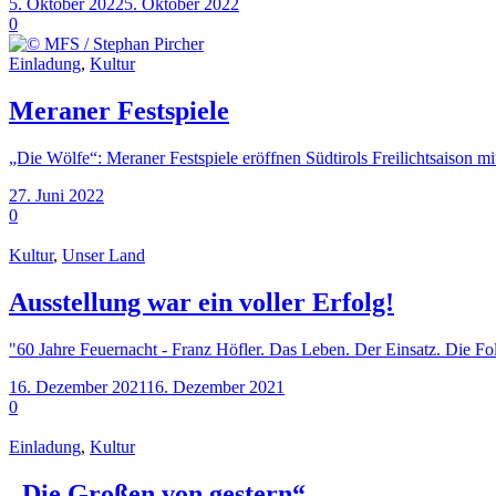
5. Oktober 2022
5. Oktober 2022
0
Einladung
,
Kultur
Meraner Festspiele
„Die Wölfe“: Meraner Festspiele eröffnen Südtirols Freilichtsaison 
27. Juni 2022
0
Kultur
,
Unser Land
Ausstellung war ein voller Erfolg!
"60 Jahre Feuernacht - Franz Höfler. Das Leben. Der Einsatz. Die Fol
16. Dezember 2021
16. Dezember 2021
0
Einladung
,
Kultur
„Die Großen von gestern“