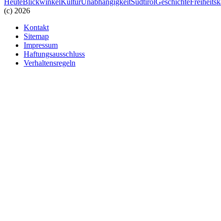
Heute
Blickwinkel
Kultur
Unabhängigkeit
Südtirol
Geschichte
Freiheits
(c) 2026
Kontakt
Sitemap
Impressum
Haftungsausschluss
Verhaltensregeln