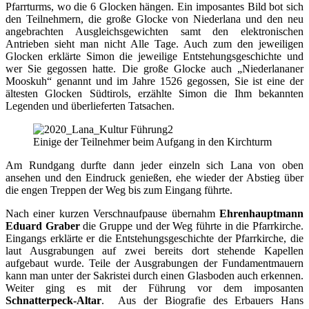
Pfarrturms, wo die 6 Glocken hängen. Ein imposantes Bild bot sich
den Teilnehmern, die große Glocke von Niederlana und den neu
angebrachten Ausgleichsgewichten samt den elektronischen
Antrieben sieht man nicht Alle Tage. Auch zum den jeweiligen
Glocken erklärte Simon die jeweilige Entstehungsgeschichte und
wer Sie gegossen hatte. Die große Glocke auch „Niederlananer
Mooskuh“ genannt und im Jahre 1526 gegossen, Sie ist eine der
ältesten Glocken Südtirols, erzählte Simon die Ihm bekannten
Legenden und überlieferten Tatsachen.
Einige der Teilnehmer beim Aufgang in den Kirchturm
Am Rundgang durfte dann jeder einzeln sich Lana von oben
ansehen und den Eindruck genießen, ehe wieder der Abstieg über
die engen Treppen der Weg bis zum Eingang führte.
Nach einer kurzen Verschnaufpause übernahm
Ehrenhauptmann
Eduard Graber
die Gruppe und der Weg führte in die Pfarrkirche.
Eingangs erklärte er die Entstehungsgeschichte der Pfarrkirche, die
laut Ausgrabungen auf zwei bereits dort stehende Kapellen
aufgebaut wurde. Teile der Ausgrabungen der Fundamentmauern
kann man unter der Sakristei durch einen Glasboden auch erkennen.
Weiter ging es mit der Führung vor dem imposanten
Schnatterpeck-Altar
. Aus der Biografie des Erbauers Hans