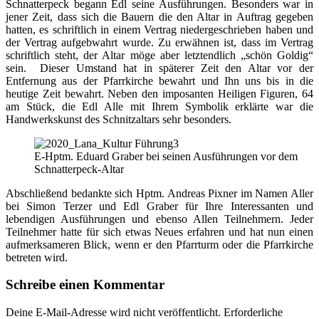
Schnatterpeck begann Edl seine Ausführungen. Besonders war in
jener Zeit, dass sich die Bauern die den Altar in Auftrag gegeben
hatten, es schriftlich in einem Vertrag niedergeschrieben haben und
der Vertrag aufgebwahrt wurde. Zu erwähnen ist, dass im Vertrag
schriftlich steht, der Altar möge aber letztendlich „schön Goldig“
sein. Dieser Umstand hat in späterer Zeit den Altar vor der
Entfernung aus der Pfarrkirche bewahrt und Ihn uns bis in die
heutige Zeit bewahrt. Neben den imposanten Heiligen Figuren, 64
am Stück, die Edl Alle mit Ihrem Symbolik erklärte war die
Handwerkskunst des Schnitzaltars sehr besonders.
E-Hptm. Eduard Graber bei seinen Ausführungen vor dem
Schnatterpeck-Altar
Abschließend bedankte sich Hptm. Andreas Pixner im Namen Aller
bei Simon Terzer und Edl Graber für Ihre Interessanten und
lebendigen Ausführungen und ebenso Allen Teilnehmern. Jeder
Teilnehmer hatte für sich etwas Neues erfahren und hat nun einen
aufmerksameren Blick, wenn er den Pfarrturm oder die Pfarrkirche
betreten wird.
Schreibe einen Kommentar
Deine E-Mail-Adresse wird nicht veröffentlicht.
Erforderliche