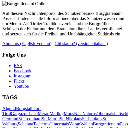
Auf diesem Nachrichtenportal des Schützenbezirks Burggrafenamt
Passeier finden sie alle Informationen über das Schützenwesen rund
um Meran. Als Tiroler Traditionsverein sind die Burggräfler
Schützen der Kultur und dem Brauchtum ihres Landes verpflichtet
und setzten sich für die Freiheit und Unabhängigkeit Südtirols ein.
About us
(English Version)
|
Chi siamo?
(versione italiana)
Folge Uns
RSS
Facebook
Instagram
Flickr
Youtube
TAGS
Algund
Burgstall
Dorf
Tirol
Gargazon
Lana
Meran
Marling
Moos
Nals
Naturns
Obermais
Partsch
Gertraud
St. Leonhard
St. Martin
St. Nikolaus
St. Pankraz
St.
Walburg
Schenna
Tscherms
Untermais
Vöran
Walten
Burggrafenamt
Pass