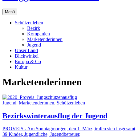
Menü
Schützenleben
Bezirk
Kompanien
Marketenderinnen
Jugend
Unser Land
Blickwinkel
Europa & Co
Kultur
Marketenderinnen
Jugend
,
Marketenderinnen
,
Schützenleben
Bezirkswinterausflug der Jugend
PROVEIS - Am Sonntagmorgen, den 1. März, trafen sich insgesamt
39 Kinder, Jugendliche, Jugendbetreuer,