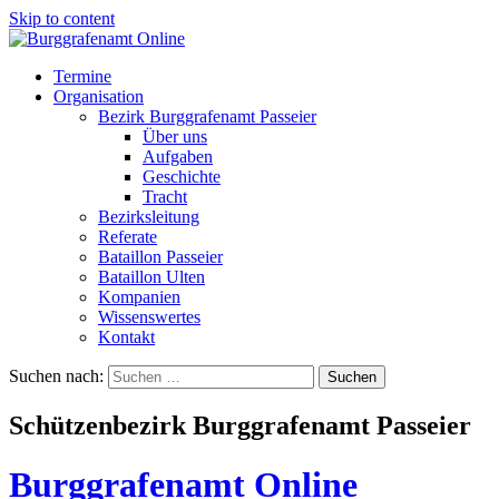
Skip to content
Termine
Organisation
Bezirk Burggrafenamt Passeier
Über uns
Aufgaben
Geschichte
Tracht
Bezirksleitung
Referate
Bataillon Passeier
Bataillon Ulten
Kompanien
Wissenswertes
Kontakt
Suchen nach:
Schützenbezirk Burggrafenamt Passeier
Burggrafenamt Online