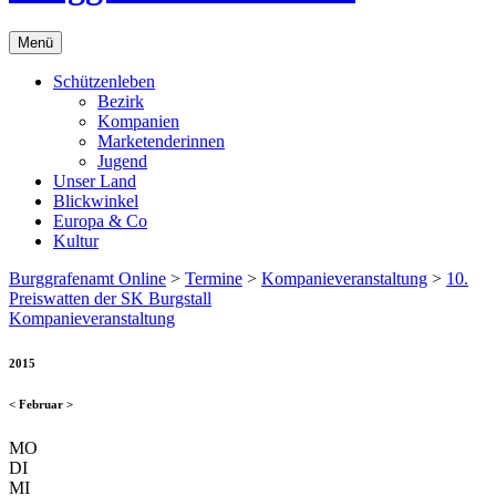
Menü
Schützenleben
Bezirk
Kompanien
Marketenderinnen
Jugend
Unser Land
Blickwinkel
Europa & Co
Kultur
Burggrafenamt Online
>
Termine
>
Kompanieveranstaltung
>
10.
Preiswatten der SK Burgstall
Kompanieveranstaltung
2015
<
Februar
>
MO
DI
MI