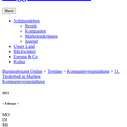
Menü
Schützenleben
Bezirk
Kompanien
Marketenderinnen
Jugend
Unser Land
Blickwinkel
Europa & Co
Kultur
Burggrafenamt Online
>
Termine
>
Kompanieveranstaltung
>
11.
Tirolerball in Marling
Kompanieveranstaltung
2015
<
Februar
>
MO
DI
MI