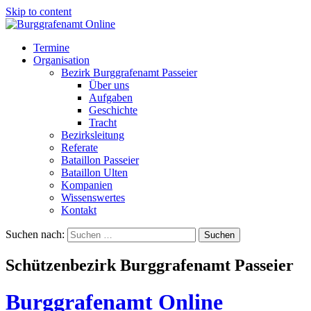
Skip to content
Termine
Organisation
Bezirk Burggrafenamt Passeier
Über uns
Aufgaben
Geschichte
Tracht
Bezirksleitung
Referate
Bataillon Passeier
Bataillon Ulten
Kompanien
Wissenswertes
Kontakt
Suchen nach:
Schützenbezirk Burggrafenamt Passeier
Burggrafenamt Online