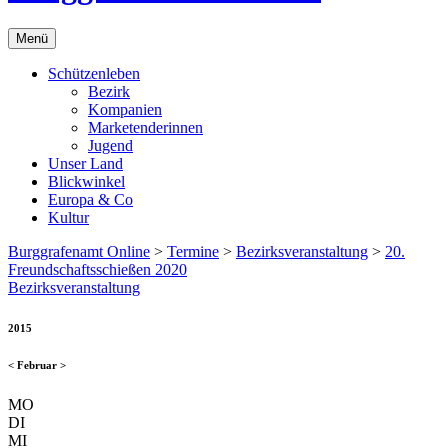
Menü
Schützenleben
Bezirk
Kompanien
Marketenderinnen
Jugend
Unser Land
Blickwinkel
Europa & Co
Kultur
Burggrafenamt Online
>
Termine
>
Bezirksveranstaltung
>
20.
Freundschaftsschießen 2020
Bezirksveranstaltung
2015
<
Februar
>
MO
DI
MI