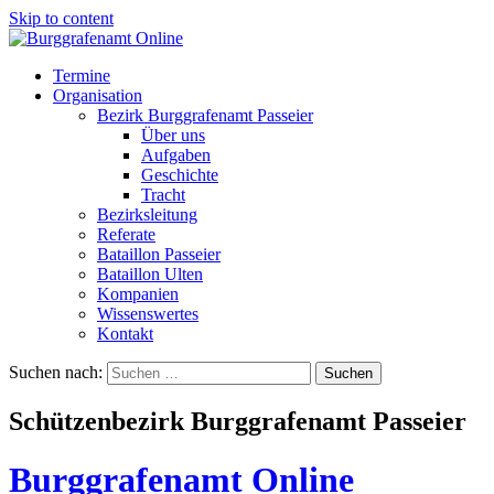
Skip to content
Termine
Organisation
Bezirk Burggrafenamt Passeier
Über uns
Aufgaben
Geschichte
Tracht
Bezirksleitung
Referate
Bataillon Passeier
Bataillon Ulten
Kompanien
Wissenswertes
Kontakt
Suchen nach:
Schützenbezirk Burggrafenamt Passeier
Burggrafenamt Online