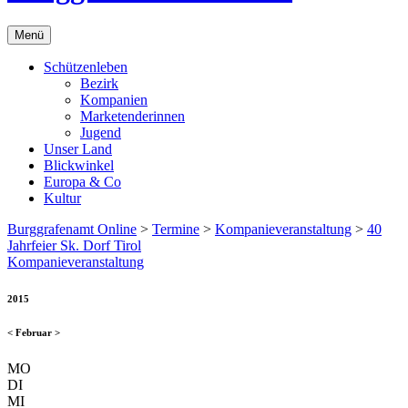
Menü
Schützenleben
Bezirk
Kompanien
Marketenderinnen
Jugend
Unser Land
Blickwinkel
Europa & Co
Kultur
Burggrafenamt Online
>
Termine
>
Kompanieveranstaltung
>
40
Jahrfeier Sk. Dorf Tirol
Kompanieveranstaltung
2015
<
Februar
>
MO
DI
MI