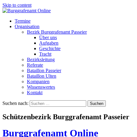
Skip to content
Termine
Organisation
Bezirk Burggrafenamt Passeier
Über uns
Aufgaben
Geschichte
Tracht
Bezirksleitung
Referate
Bataillon Passeier
Bataillon Ulten
Kompanien
Wissenswertes
Kontakt
Suchen nach:
Schützenbezirk Burggrafenamt Passeier
Burggrafenamt Online