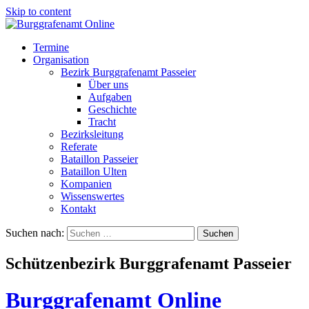
Skip to content
Termine
Organisation
Bezirk Burggrafenamt Passeier
Über uns
Aufgaben
Geschichte
Tracht
Bezirksleitung
Referate
Bataillon Passeier
Bataillon Ulten
Kompanien
Wissenswertes
Kontakt
Suchen nach:
Schützenbezirk Burggrafenamt Passeier
Burggrafenamt Online