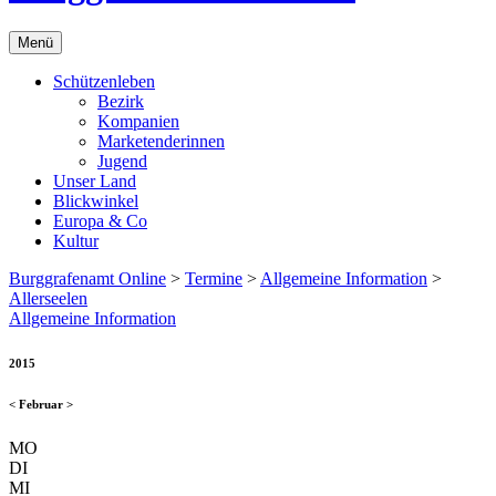
Menü
Schützenleben
Bezirk
Kompanien
Marketenderinnen
Jugend
Unser Land
Blickwinkel
Europa & Co
Kultur
Burggrafenamt Online
>
Termine
>
Allgemeine Information
>
Allerseelen
Allgemeine Information
2015
<
Februar
>
MO
DI
MI