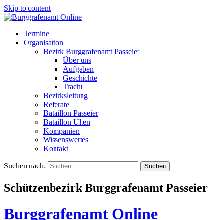
Skip to content
Termine
Organisation
Bezirk Burggrafenamt Passeier
Über uns
Aufgaben
Geschichte
Tracht
Bezirksleitung
Referate
Bataillon Passeier
Bataillon Ulten
Kompanien
Wissenswertes
Kontakt
Suchen nach:
Schützenbezirk Burggrafenamt Passeier
Burggrafenamt Online