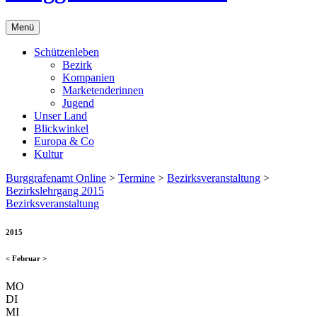
Menü
Schützenleben
Bezirk
Kompanien
Marketenderinnen
Jugend
Unser Land
Blickwinkel
Europa & Co
Kultur
Burggrafenamt Online
>
Termine
>
Bezirksveranstaltung
>
Bezirkslehrgang 2015
Bezirksveranstaltung
2015
<
Februar
>
MO
DI
MI