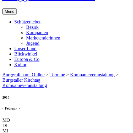
Menü
Schützenleben
Bezirk
Kompanien
Marketenderinnen
Jugend
Unser Land
Blickwinkel
Europa & Co
Kultur
Burggrafenamt Online
>
Termine
>
Kompanieveranstaltung
>
Burgstaller Kirchtag
Kompanieveranstaltung
2015
<
Februar
>
MO
DI
MI