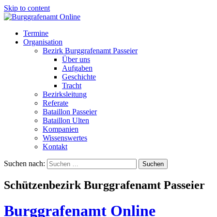
Skip to content
Termine
Organisation
Bezirk Burggrafenamt Passeier
Über uns
Aufgaben
Geschichte
Tracht
Bezirksleitung
Referate
Bataillon Passeier
Bataillon Ulten
Kompanien
Wissenswertes
Kontakt
Suchen nach:
Schützenbezirk Burggrafenamt Passeier
Burggrafenamt Online