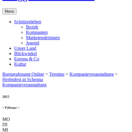
Menü
Schützenleben
Bezirk
Kompanien
Marketenderinnen
Jugend
Unser Land
Blickwinkel
Europa & Co
Kultur
Burggrafenamt Online
>
Termine
>
Kompanieveranstaltung
>
Herbstfest in Schenna
Kompanieveranstaltung
2015
<
Februar
>
MO
DI
MI