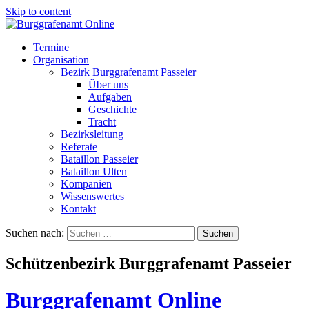
Skip to content
Termine
Organisation
Bezirk Burggrafenamt Passeier
Über uns
Aufgaben
Geschichte
Tracht
Bezirksleitung
Referate
Bataillon Passeier
Bataillon Ulten
Kompanien
Wissenswertes
Kontakt
Suchen nach:
Schützenbezirk Burggrafenamt Passeier
Burggrafenamt Online