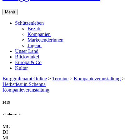
Menü
Schützenleben
Bezirk
Kompanien
Marketenderinnen
Jugend
Unser Land
Blickwinkel
Europa & Co
Kultur
Burggrafenamt Online
>
Termine
>
Kompanieveranstaltung
>
Herbstfest in Schenna
Kompanieveranstaltung
2015
<
Februar
>
MO
DI
MI