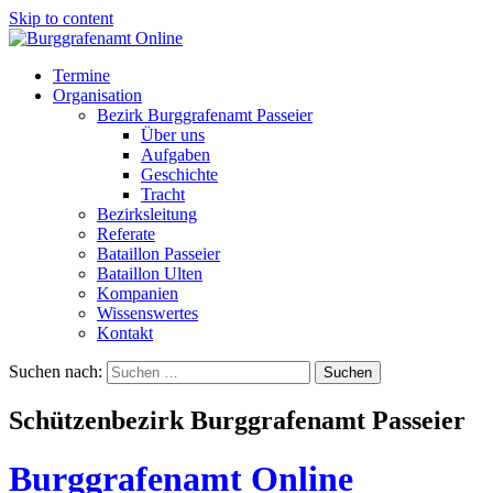
Skip to content
Termine
Organisation
Bezirk Burggrafenamt Passeier
Über uns
Aufgaben
Geschichte
Tracht
Bezirksleitung
Referate
Bataillon Passeier
Bataillon Ulten
Kompanien
Wissenswertes
Kontakt
Suchen nach:
Schützenbezirk Burggrafenamt Passeier
Burggrafenamt Online