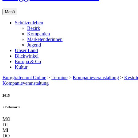
Menü
Schützenleben
Bezirk
Kompanien
Marketenderinnen
Jugend
Unser Land
Blickwinkel
Europa & Co
Kultur
Burggrafenamt Online
>
Termine
>
Kompanieveranstaltung
>
Kestnfe
Kompanieveranstaltung
2015
<
Februar
>
MO
DI
MI
DO