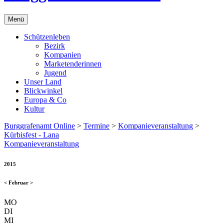
Menü
Schützenleben
Bezirk
Kompanien
Marketenderinnen
Jugend
Unser Land
Blickwinkel
Europa & Co
Kultur
Burggrafenamt Online
>
Termine
>
Kompanieveranstaltung
>
Kürbisfest - Lana
Kompanieveranstaltung
2015
<
Februar
>
MO
DI
MI