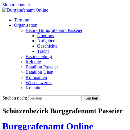
Skip to content
Termine
Organisation
Bezirk Burggrafenamt Passeier
Über uns
Aufgaben
Geschichte
Tracht
Bezirksleitung
Referate
Bataillon Passeier
Bataillon Ulten
Kompanien
Wissenswertes
Kontakt
Suchen nach:
Schützenbezirk Burggrafenamt Passeier
Burggrafenamt Online