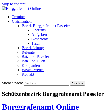
Skip to content
Termine
Organisation
Bezirk Burggrafenamt Passeier
Über uns
Aufgaben
Geschichte
Tracht
Bezirksleitung
Referate
Bataillon Passeier
Bataillon Ulten
Kompanien
Wissenswertes
Kontakt
Suchen nach:
Schützenbezirk Burggrafenamt Passeier
Burggrafenamt Online