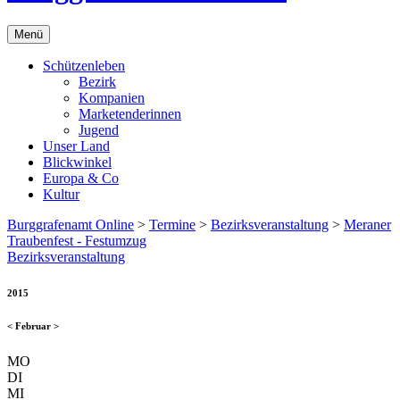
Menü
Schützenleben
Bezirk
Kompanien
Marketenderinnen
Jugend
Unser Land
Blickwinkel
Europa & Co
Kultur
Burggrafenamt Online
>
Termine
>
Bezirksveranstaltung
>
Meraner
Traubenfest - Festumzug
Bezirksveranstaltung
2015
<
Februar
>
MO
DI
MI