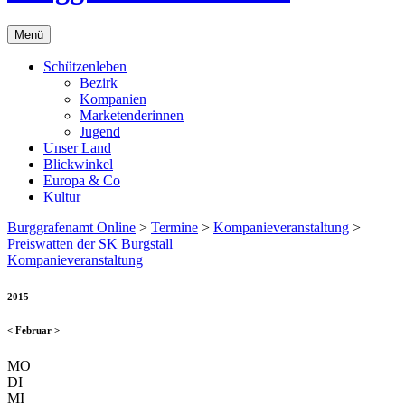
Menü
Schützenleben
Bezirk
Kompanien
Marketenderinnen
Jugend
Unser Land
Blickwinkel
Europa & Co
Kultur
Burggrafenamt Online
>
Termine
>
Kompanieveranstaltung
>
Preiswatten der SK Burgstall
Kompanieveranstaltung
2015
<
Februar
>
MO
DI
MI