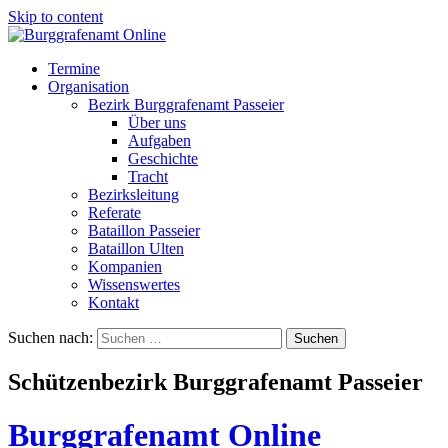
Skip to content
Termine
Organisation
Bezirk Burggrafenamt Passeier
Über uns
Aufgaben
Geschichte
Tracht
Bezirksleitung
Referate
Bataillon Passeier
Bataillon Ulten
Kompanien
Wissenswertes
Kontakt
Suchen nach:
Schützenbezirk Burggrafenamt Passeier
Burggrafenamt Online