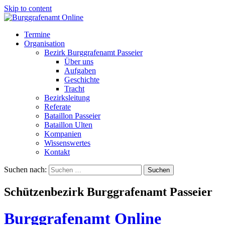
Skip to content
Termine
Organisation
Bezirk Burggrafenamt Passeier
Über uns
Aufgaben
Geschichte
Tracht
Bezirksleitung
Referate
Bataillon Passeier
Bataillon Ulten
Kompanien
Wissenswertes
Kontakt
Suchen nach:
Schützenbezirk Burggrafenamt Passeier
Burggrafenamt Online