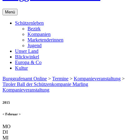
Menü
Schützenleben
Bezirk
Kompanien
Marketenderinnen
Jugend
Unser Land
Blickwinkel
Europa & Co
Kultur
Burggrafenamt Online
>
Termine
>
Kompanieveranstaltung
>
Tiroler Ball der Schützenkompanie Marling
Kompanieveranstaltung
2015
<
Februar
>
MO
DI
MI