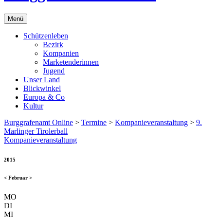
Menü
Schützenleben
Bezirk
Kompanien
Marketenderinnen
Jugend
Unser Land
Blickwinkel
Europa & Co
Kultur
Burggrafenamt Online
>
Termine
>
Kompanieveranstaltung
>
9.
Marlinger Tirolerball
Kompanieveranstaltung
2015
<
Februar
>
MO
DI
MI