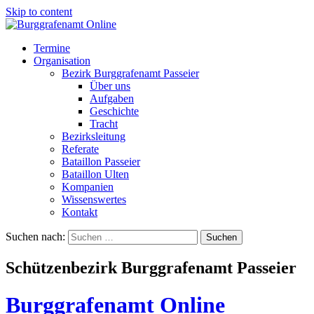
Skip to content
Termine
Organisation
Bezirk Burggrafenamt Passeier
Über uns
Aufgaben
Geschichte
Tracht
Bezirksleitung
Referate
Bataillon Passeier
Bataillon Ulten
Kompanien
Wissenswertes
Kontakt
Suchen nach:
Schützenbezirk Burggrafenamt Passeier
Burggrafenamt Online