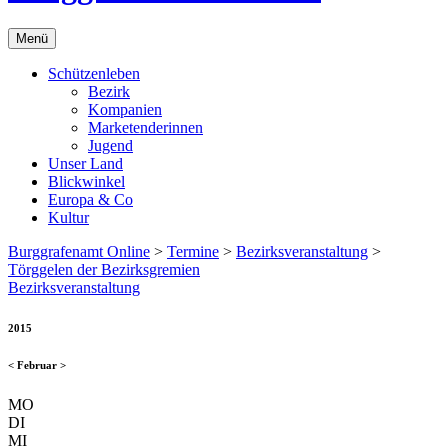
Menü
Schützenleben
Bezirk
Kompanien
Marketenderinnen
Jugend
Unser Land
Blickwinkel
Europa & Co
Kultur
Burggrafenamt Online
>
Termine
>
Bezirksveranstaltung
>
Törggelen der Bezirksgremien
Bezirksveranstaltung
2015
<
Februar
>
MO
DI
MI