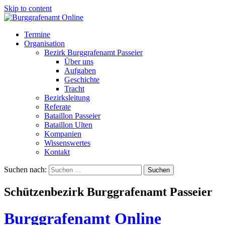
Skip to content
Termine
Organisation
Bezirk Burggrafenamt Passeier
Über uns
Aufgaben
Geschichte
Tracht
Bezirksleitung
Referate
Bataillon Passeier
Bataillon Ulten
Kompanien
Wissenswertes
Kontakt
Suchen nach:
Schützenbezirk Burggrafenamt Passeier
Burggrafenamt Online