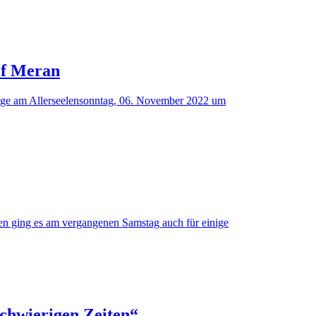
of Meran
iege am Allerseelensonntag, 06. November 2022 um
n ging es am vergangenen Samstag auch für einige
 schwierigen Zeiten“