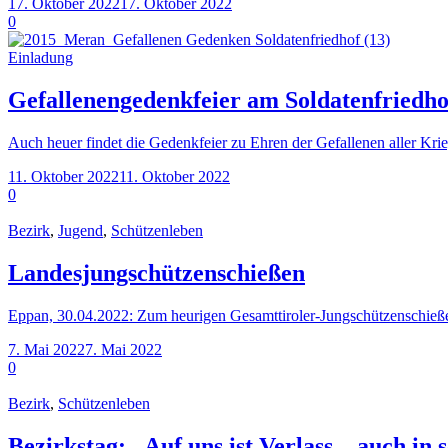
17. Oktober 2022
17. Oktober 2022
0
Einladung
Gefallenengedenkfeier am Soldatenfriedh
Auch heuer findet die Gedenkfeier zu Ehren der Gefallenen aller Kr
11. Oktober 2022
11. Oktober 2022
0
Bezirk
,
Jugend
,
Schützenleben
Landesjungschützenschießen
Eppan, 30.04.2022: Zum heurigen Gesamttiroler-Jungschützenschieße
7. Mai 2022
7. Mai 2022
0
Bezirk
,
Schützenleben
Bezirkstag: „Auf uns ist Verlass – auch in