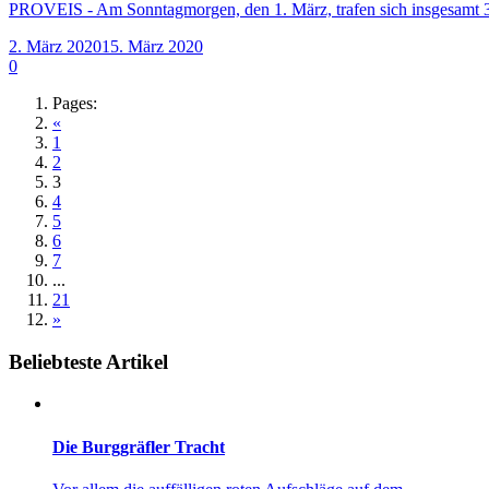
PROVEIS - Am Sonntagmorgen, den 1. März, trafen sich insgesamt 39
2. März 2020
15. März 2020
0
Pages:
«
1
2
3
4
5
6
7
...
21
»
Beliebteste Artikel
Die Burggräfler Tracht