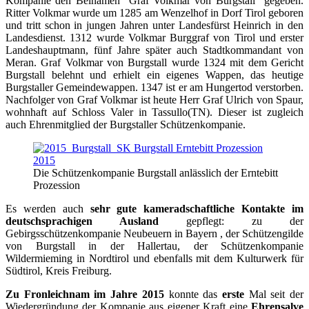
Kompanie den Beinamen “Graf Volkmar von Burgstall” gegeben.
Ritter Volkmar wurde um 1285 am Wenzelhof in Dorf Tirol geboren
und tritt schon in jungen Jahren unter Landesfürst Heinrich in den
Landesdienst. 1312 wurde Volkmar Burggraf von Tirol und erster
Landeshauptmann, fünf Jahre später auch Stadtkommandant von
Meran. Graf Volkmar von Burgstall wurde 1324 mit dem Gericht
Burgstall belehnt und erhielt ein eigenes Wappen, das heutige
Burgstaller Gemeindewappen. 1347 ist er am Hungertod verstorben.
Nachfolger von Graf Volkmar ist heute Herr Graf Ulrich von Spaur,
wohnhaft auf Schloss Valer in Tassullo(TN). Dieser ist zugleich
auch Ehrenmitglied der Burgstaller Schützenkompanie.
Die Schützenkompanie Burgstall anlässlich der Erntebitt
Prozession
Es werden auch
sehr gute kameradschaftliche Kontakte im
deutschsprachigen Ausland
gepflegt: zu der
Gebirgsschützenkompanie Neubeuern in Bayern , der Schützengilde
von Burgstall in der Hallertau, der Schützenkompanie
Wildermieming in Nordtirol und ebenfalls mit dem Kulturwerk für
Südtirol, Kreis Freiburg.
Zu Fronleichnam im Jahre 2015
konnte das
erste
Mal seit der
Wiedergründung der Kompanie aus eigener Kraft eine
Ehrensalve