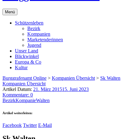
Menü
Schützenleben
Bezirk
Kompanien
Marketenderinnen
Jugend
Unser Land
Blickwinkel
Europa & Co
Kultur
Burggrafenamt Online
>
Kompanien Übersicht
>
Sk Walten
Kompanien Übersicht
Artikel Datum:
21. März 2015
15. Juni 2023
Kommentare: 0
Bezirk
Kompanie
Walten
Artikel weiterleiten:
Facebook
Twitter
E-Mail
Sk Walten