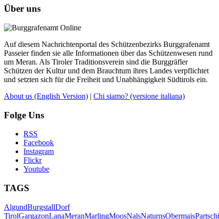
Über uns
Auf diesem Nachrichtenportal des Schützenbezirks Burggrafenamt
Passeier finden sie alle Informationen über das Schützenwesen rund
um Meran. Als Tiroler Traditionsverein sind die Burggräfler
Schützen der Kultur und dem Brauchtum ihres Landes verpflichtet
und setzten sich für die Freiheit und Unabhängigkeit Südtirols ein.
About us
(English Version)
|
Chi siamo?
(versione italiana)
Folge Uns
RSS
Facebook
Instagram
Flickr
Youtube
TAGS
Algund
Burgstall
Dorf
Tirol
Gargazon
Lana
Meran
Marling
Moos
Nals
Naturns
Obermais
Partsch