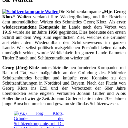
Die Schützenkompanie
„Mjr. Georg
Klotz“ Walten
verdankt ihre Wiedergründung und ihr Bestehen
dem unermüdlichen Wirken des Schmiedes Georg Klotz. Als
erste
wiedererstandene Kompanie
im Lande nach dem Verbot von
1919 wurde sie im Jahre
1950
gegründet. Dies bedeutete den ersten
Schritt auf dem Weg zum eigentlichen Ziel, welches die Gründer
anstrebten: den Wiederaufbau des Schützenwesens im ganzen
Lande. Was selbst politisch maßgeblichen Persönlichkeiten damals
unmöglich schien, wurde Wirklichkeit: Im ganzen Lande flammten
Tiroler Brauch und Schützentradition wieder auf.
Georg (Jörg) Klotz
unterstützte die neu formierten Kompanien mit
Rat und Tat, war maßgeblich an der Gründung des Südtiroler
Schützenbundes beteiligt und knüpfte erste Kontakte zu den
Schützenführungen in Nordtirol und Bayern. Nach der Flucht von
Georg Klotz ins Exil und der Verbotszeit der 60er Jahre
überbrückten seine engsten Vertrauten Johann Gufler und Alois
Haller die schwierige Zeit. Johann Gufler scharte in den 70er Jahren
junge Burschen um sich und gewann sie für das Schützenwesen.