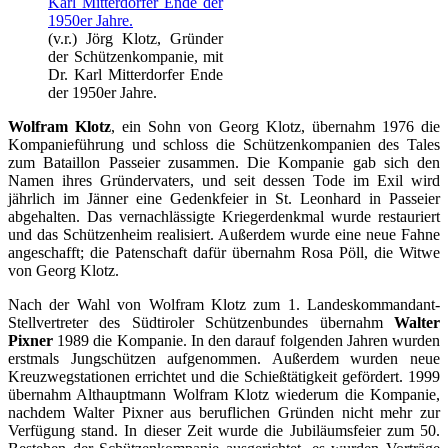
(v.r.) Jörg Klotz, Gründer
der Schützenkompanie, mit
Dr. Karl Mitterdorfer Ende
der 1950er Jahre.
Wolfram Klotz
, ein Sohn von Georg Klotz, übernahm 1976 die
Kompanieführung und schloss die Schützenkompanien des Tales
zum Bataillon Passeier zusammen. Die Kompanie gab sich den
Namen ihres Gründervaters, und seit dessen Tode im Exil wird
jährlich im Jänner eine Gedenkfeier in St. Leonhard in Passeier
abgehalten. Das vernachlässigte Kriegerdenkmal wurde restauriert
und das Schützenheim realisiert. Außerdem wurde eine neue Fahne
angeschafft; die Patenschaft dafür übernahm Rosa Pöll, die Witwe
von Georg Klotz.
Nach der Wahl von Wolfram Klotz zum 1. Landeskommandant-
Stellvertreter des Südtiroler Schützenbundes übernahm
Walter
Pixner
1989 die Kompanie. In den darauf folgenden Jahren wurden
erstmals Jungschützen aufgenommen. Außerdem wurden neue
Kreuzwegstationen errichtet und die Schießtätigkeit gefördert. 1999
übernahm Althauptmann Wolfram Klotz wiederum die Kompanie,
nachdem Walter Pixner aus beruflichen Gründen nicht mehr zur
Verfügung stand. In dieser Zeit wurde die Jubiläumsfeier zum 50.