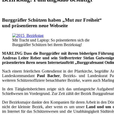
Burggräfler Schützen haben „Mut zur Freiheit“
und präsentieren neue Webseite
Mit Tracht und Laptop: So präsentierten sich die
Burggräfler Schützen bei ihrem Bezirkstag!
MARLING Dass die Burggräfler mit ihrem bisherigen Führungsd
Andreas Leiter Reber und sein Stellvertreter Stefan Gutwenig
präsentierten ihren neuen Internetauftritt „Burggrafenamt Onlin
Nach einem feierlichen Gottesdienst in der Pfarrkirche, begrüßte
Landeskommandant
Paul Bacher
, Bezirks- und Landeskurat P
weiteren Schützenoffiziere benachbarter Bezirke, waren auch Marlin
In den Tätigkeitsberichten zeigte sich das umfangreiche Aufgabe
Schießwesen im Vordergrund. Zur Zeit zählt der Bezirk Burggrafena
Der Bezirksmajor dankte den Kompanien für deren Arbeit in den Dörfe
nicht der kleinste Bezirk, aber wenn es um unser
Land und um di
im Internet für das Schützenwesen und die Unabhängigkeit Südtiro