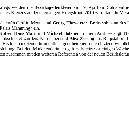
kriegs werden die
Bezirksgedenkfeier
am 19. April am Soldatenfri
 eines Kreuzes an der ehemaligen Kriegsfront. 2016 wird dann in Mer
datenfriedhof in Meran und
Georg Hörwarter
, Bezirksobmann des 
„Palais Mamming“ ein.
ofler
,
Hans Mair
, und
Michael Holzner
in ihrem Amt bestätigt. N
erabschiedet wurden. Neu dabei sind
Alex Zöschg
aus Burgstall un
ie Bezirksmarketenderin und die Jugendbetreuerin die einzigen weibli
rksleitung. Bei den Marketenderinnen gab es bereits vor einigen Wo
gen zusammen mit den weiteren Referenten von der neuen Bezirksleitun