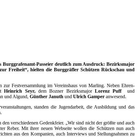
s Burggrafenamt-Passeier deutlich zum Ausdruck: Bezirksmajor
zur Freiheit“, hielten die Burggräfler Schützen Rückschau und
nien zur Festversammlung im Vereinshaus von Marling. Neben Ehren-
nt
Heinrich Seyr,
dem Bozner Bezirksmajor
Lorenz Puff
und
an und Algund,
Günther Januth
und
Ulrich
Gamper
anwesend.
eranstaltungen, standen die Jugendarbeit, die Ausbildung und das
.
n den verschiedenen Gedenkfeier. „Wir sind nicht der größte und auch
iter Reber. Mit ihrer neuen Webseite wollen die Schützen nun auch
richten aus den Kompanien, auch Interviews und Stellungnahmen zu