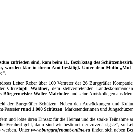
uo zufrieden sind, kam beim 11. Bezirkstag des Schützenbezirk
er, wurden klar in ihrem Amt bestätigt. Unter dem Motto „Mut 
e“.
 Andreas Leiter Reber über 100 Vertreter der 26 Burggräfler Kompa
ater
Christoph Waldner
, dem stellvertretenden Landeskommanda
gs
Bürgermeister Walter Mairhofer
und seine Amtskollegen aus Mer
nfeld der Burggräfler Schützen. Neben den Ausrückungen und Kulturv
mt-Passeier
rund 1.000 Schützen
, Marketenderinnen und Jungschützen
rn und lobte ihren Einsatz für die Heimat und die starke Teilnahme a
e Freiheit
geht, dann sind wir bestimmt der zuverlässigste“, so Le
ls werben. Unter
www.burggrafenamt-online.eu
finden sich neben Be