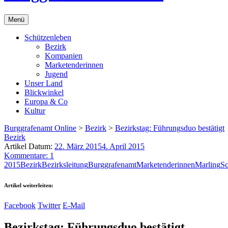
Menü
Schützenleben
Bezirk
Kompanien
Marketenderinnen
Jugend
Unser Land
Blickwinkel
Europa & Co
Kultur
Burggrafenamt Online
>
Bezirk
>
Bezirkstag: Führungsduo bestätigt
Bezirk
Artikel Datum:
22. März 2015
4. April 2015
Kommentare: 1
2015
Bezirk
Bezirksleitung
Burggrafenamt
Marketenderinnen
Marling
Sc
Artikel weiterleiten:
Facebook
Twitter
E-Mail
Bezirkstag: Führungsduo bestätigt