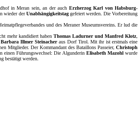
edhof in Meran sein, an der auch
Erzherzog Karl von Habsburg-
an wieder der
Unabhängigkeitstag
gefeiert werden. Die Vorbereitung
Heimatpflegeverbandes und des Meraner Museumsvereins. Er lud die
icht mehr kandidiert haben
Thomas Ladurner und Manfred Klotz
,
d
Barbara Illmer Steinacher
aus Dorf Tirol. Mit ihr ist erstmals eine
chen Mitglieder. Der Kommandant des Bataillons Passeier,
Christoph
chen einen Führungswechsel: Die Algunderin
Elisabeth Mazohl
wurde
g bestätigt werden.