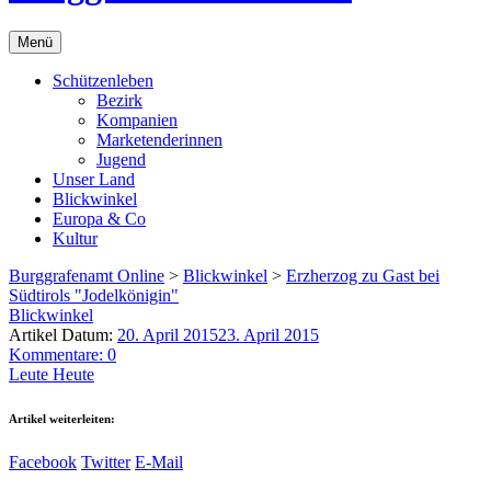
Menü
Schützenleben
Bezirk
Kompanien
Marketenderinnen
Jugend
Unser Land
Blickwinkel
Europa & Co
Kultur
Burggrafenamt Online
>
Blickwinkel
>
Erzherzog zu Gast bei
Südtirols "Jodelkönigin"
Blickwinkel
Artikel Datum:
20. April 2015
23. April 2015
Kommentare: 0
Leute Heute
Artikel weiterleiten:
Facebook
Twitter
E-Mail