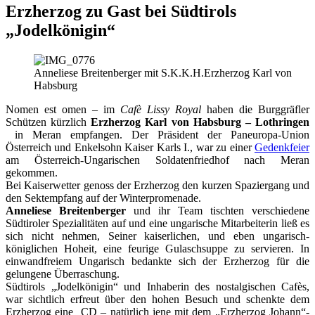
Erzherzog zu Gast bei Südtirols
„Jodelkönigin“
Anneliese Breitenberger mit S.K.K.H.Erzherzog Karl von
Habsburg
Nomen est omen – im
Cafè Lissy Royal
haben die Burggräfler
Schützen kürzlich
Erzherzog Karl von Habsburg – Lothringen
in Meran empfangen. Der Präsident der Paneuropa-Union
Österreich und Enkelsohn Kaiser Karls I., war zu einer
Gedenkfeier
am Österreich-Ungarischen Soldatenfriedhof nach Meran
gekommen.
Bei Kaiserwetter genoss der Erzherzog den kurzen Spaziergang und
den Sektempfang auf der Winterpromenade.
Anneliese Breitenberger
und ihr Team tischten verschiedene
Südtiroler Spezialitäten auf und eine ungarische Mitarbeiterin ließ es
sich nicht nehmen, Seiner kaiserlichen, und eben ungarisch-
königlichen Hoheit, eine feurige Gulaschsuppe zu servieren. In
einwandfreiem Ungarisch bedankte sich der Erzherzog für die
gelungene Überraschung.
Südtirols „Jodelkönigin“ und Inhaberin des nostalgischen Cafès,
war sichtlich erfreut über den hohen Besuch und schenkte dem
Erzherzog eine CD – natürlich jene mit dem „Erzherzog Johann“-