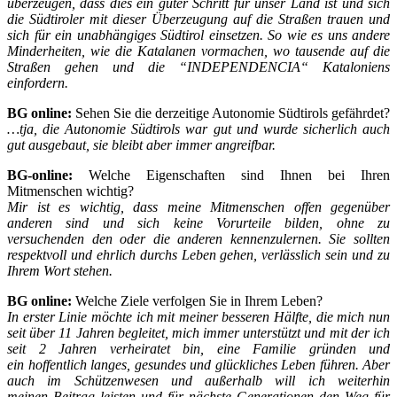
überzeugen, dass dies ein guter Schritt für unser Land ist und sich
die Südtiroler mit dieser Überzeugung auf die Straßen trauen und
sich für ein unabhängiges Südtirol einsetzen. So wie es uns andere
Minderheiten, wie die Katalanen vormachen, wo tausende auf die
Straßen gehen und die “INDEPENDENCIA“ Kataloniens
einfordern.
BG online:
Sehen Sie die derzeitige Autonomie Südtirols gefährdet?
…tja, die Autonomie Südtirols war gut und wurde sicherlich auch
gut ausgebaut, sie bleibt aber immer angreifbar.
BG-online:
Welche Eigenschaften sind Ihnen bei Ihren
Mitmenschen wichtig?
Mir ist es wichtig, dass meine Mitmenschen offen gegenüber
anderen sind und sich keine Vorurteile bilden, ohne zu
versuchen
den den oder die anderen kennenzulernen. Sie sollten
respektvoll und ehrlich durchs Leben gehen, verlässlich sein und zu
Ihrem Wort stehen.
BG online:
Welche Ziele verfolgen Sie in Ihrem Leben?
In erster Linie möchte ich mit meiner besseren Hälfte, die mich nun
seit über 11 Jahren begleitet, mich immer unterstützt und mit der ich
seit 2 Jahren verheiratet bin, eine Familie gründen und
ein hoffentlich langes, gesundes und glückliches Leben führen. Aber
auch im Schützenwesen und außerhalb will ich weiterhin
meinen Beitrag leisten und für nächste Generationen den Weg für