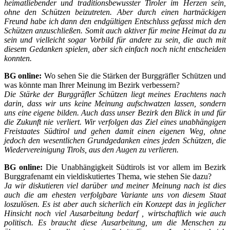
heimatliebender und traditionsbewusster Tiroler im Herzen sein,
ohne den Schützen beizutreten. Aber durch einen hartnäckigen
Freund habe ich dann den endgültigen Entschluss gefasst mich den
Schützen anzuschließen. Somit auch aktiver für meine Heimat da zu
sein und vielleicht sogar Vorbild für andere zu sein, die auch mit
diesem Gedanken spielen, aber sich einfach noch nicht entscheiden
konnten.
BG online:
Wo sehen Sie die Stärken der Burggräfler Schützen und
was könnte man Ihrer Meinung im Bezirk verbessern?
Die Stärke der Burggräfler Schützen liegt meines Erachtens nach
darin, dass wir uns keine Meinung aufschwatzen lassen, sondern
uns eine eigene bilden. Auch dass unser Bezirk den Blick in und für
die Zukunft nie verliert. Wir verfolgen das Ziel eines unabhängigen
Freistaates Südtirol und gehen damit einen eigenen Weg, ohne
jedoch den wesentlichen Grundgedanken eines jeden Schützen, die
Wiedervereinigung Tirols, aus den Augen zu verlieren.
BG online:
Die Unabhängigkeit Südtirols ist vor allem im Bezirk
Burggrafenamt ein vieldiskutiertes Thema, wie stehen Sie dazu?
Ja wir diskutieren viel darüber und meiner Meinung nach ist dies
auch die am ehesten verfolgbare Variante uns von diesem Staat
loszulösen. Es ist aber auch sicherlich ein Konzept das
in jeglicher
Hinsicht
noch viel Ausarbeitung bedarf , wirtschaftlich wie auch
politisch. Es braucht diese Ausarbeitung, um die Menschen zu