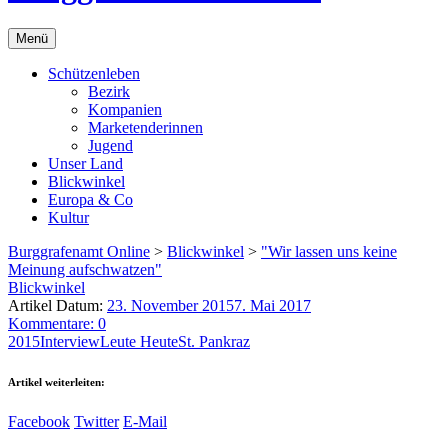
Menü
Schützenleben
Bezirk
Kompanien
Marketenderinnen
Jugend
Unser Land
Blickwinkel
Europa & Co
Kultur
Burggrafenamt Online
>
Blickwinkel
>
"Wir lassen uns keine
Meinung aufschwatzen"
Blickwinkel
Artikel Datum:
23. November 2015
7. Mai 2017
Kommentare: 0
2015
Interview
Leute Heute
St. Pankraz
Artikel weiterleiten:
Facebook
Twitter
E-Mail