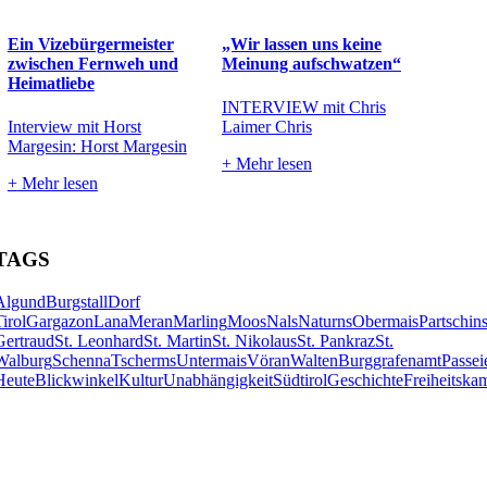
Ein Vizebürgermeister
„Wir lassen uns keine
zwischen Fernweh und
Meinung aufschwatzen“
Heimatliebe
INTERVIEW mit Chris
Interview mit Horst
Laimer Chris
Margesin: Horst Margesin
+
Mehr lesen
+
Mehr lesen
TAGS
Algund
Burgstall
Dorf
Tirol
Gargazon
Lana
Meran
Marling
Moos
Nals
Naturns
Obermais
Partschin
Gertraud
St. Leonhard
St. Martin
St. Nikolaus
St. Pankraz
St.
Walburg
Schenna
Tscherms
Untermais
Vöran
Walten
Burggrafenamt
Passei
Heute
Blickwinkel
Kultur
Unabhängigkeit
Südtirol
Geschichte
Freiheitska