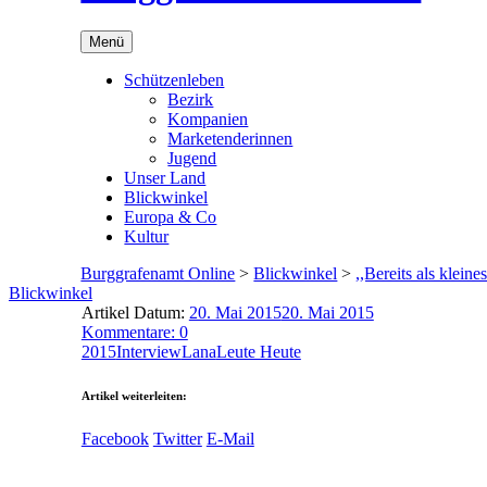
Menü
Schützenleben
Bezirk
Kompanien
Marketenderinnen
Jugend
Unser Land
Blickwinkel
Europa & Co
Kultur
Burggrafenamt Online
>
Blickwinkel
>
,,Bereits als klei
Blickwinkel
Artikel Datum:
20. Mai 2015
20. Mai 2015
Kommentare: 0
2015
Interview
Lana
Leute Heute
Artikel weiterleiten:
Facebook
Twitter
E-Mail