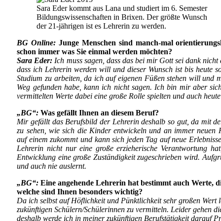
Sara Eder kommt aus Lana und studiert im 6. Semester
Bildungswissenschaften in Brixen. Der größte Wunsch
der 21-jährigen ist es Lehrerin zu werden.
BG Online:
Junge Menschen sind manch-mal orientierungs
schon immer was Sie einmal werden möchten?
Sara Eder:
Ich muss sagen, dass das bei mir Gott sei dank nicht 
dass ich Lehrerin werden will und dieser Wunsch ist bis heute s
Studium zu arbeiten, da ich auf eigenen Füßen stehen will und m
Weg gefunden habe, kann ich nicht sagen. Ich bin mir aber sich
vermittelten Werte dabei eine große Rolle spielten und auch heute
„BG“:
Was gefällt Ihnen an diesem Beruf?
Mir gefällt das Berufsbild der Lehrerin deshalb so gut, da mit 
zu sehen, wie sich die Kinder entwickeln und an immer neuen
auf einem zukommt und kann sich jeden Tag auf neue Erlebnisse f
Lehrerin nicht nur eine große erzieherische Verantwortung ha
Entwicklung eine große Zuständigkeit zugeschrieben wird. Aufgr
und auch nie auslernt.
„BG“:
Eine angehende Lehrerin hat bestimmt auch Werte, die
welche sind Ihnen besonders wichtig?
Da ich selbst auf Höflichkeit und Pünktlichkeit sehr großen Wert 
zukünftigen Schülern/Schülerinnen zu vermitteln. Leider gehen 
deshalb werde ich in meiner zukünftigen Berufstätigkeit darauf Pr