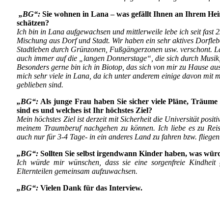
„BG“:
Sie wohnen in Lana – was gefällt Ihnen an Ihrem Hei
schätzen?
Ich bin in Lana aufgewachsen und mittlerweile lebe ich seit fast
Mischung aus Dorf und Stadt. Wir haben ein sehr aktives Dorfleb
Stadtleben durch Grünzonen, Fußgängerzonen usw. verschont. Lana
auch immer auf die „langen Donnerstage“, die sich durch Musik,
Besonders gerne bin ich in Biotop, das sich von mir zu Hause aus,
mich sehr viele in Lana, da ich unter anderem einige davon mit 
geblieben sind.
„BG“:
Als junge Frau haben Sie sicher viele Pläne, Träume 
sind es und welches ist Ihr höchstes Ziel?
M
ein höchstes Ziel ist derzeit mit Sicherheit die Universität posi
meinem Traumberuf nachgehen zu können. Ich liebe es zu Rei
auch nur für 3-4 Tage- in ein anderes Land zu fahren bzw. fliegen
„BG“:
Sollten Sie selbst irgendwann Kinder haben, was wür
Ich würde mir wünschen, dass sie eine sorgenfreie Kindheit
Elternteilen gemeinsam aufzuwachsen.
„BG“:
Vielen Dank für das Interview.