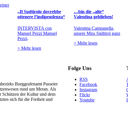
„Il Sudtirolo dovrebbe
…bin die „alte“
ottenere l’indipendenza“
Valentina geblieben!
INTERVISTA con
Valentina Campanella,
Manuel Pezzi Manuel
unsere Miss Südtirol ganz
.
Pezzi,
+
Mehr lesen
+
Mehr lesen
Folge Uns
RSS
nbezirks Burggrafenamt Passeier
Facebook
hützenwesen rund um Meran. Als
Instagram
ler Schützen der Kultur und dem
Flickr
zten sich für die Freiheit und
Youtube