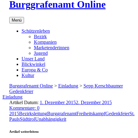
Burggrafenamt Online
Menü
Schützenleben
Bezirk
Kompanien
Marketenderinnen
Jugend
Unser Land
Blickwinkel
Europa & Co
Kultur
Burggrafenamt Online
>
Einladung
>
Sepp Kerschbaumer
Gedenkfeier
Einladung
Artikel Datum:
1. Dezember 2015
2. Dezember 2015
Kommentare: 0
2015
Bezirksleitung
Burggrafenamt
Freiheitskampf
Gedenkfeier
St.
Pauls
Südtirol
Unabhängigkeit
Artikel weiterleiten: