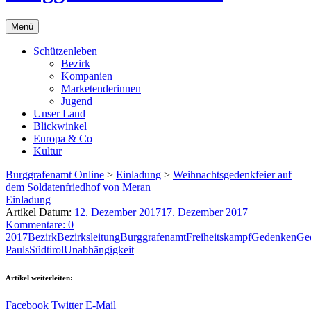
Menü
Schützenleben
Bezirk
Kompanien
Marketenderinnen
Jugend
Unser Land
Blickwinkel
Europa & Co
Kultur
Burggrafenamt Online
>
Einladung
>
Weihnachtsgedenkfeier auf
dem Soldatenfriedhof von Meran
Einladung
Artikel Datum:
12. Dezember 2017
17. Dezember 2017
Kommentare: 0
2017
Bezirk
Bezirksleitung
Burggrafenamt
Freiheitskampf
Gedenken
Ge
Pauls
Südtirol
Unabhängigkeit
Artikel weiterleiten:
Facebook
Twitter
E-Mail