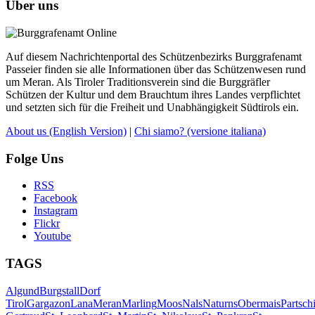
Über uns
Auf diesem Nachrichtenportal des Schützenbezirks Burggrafenamt
Passeier finden sie alle Informationen über das Schützenwesen rund
um Meran. Als Tiroler Traditionsverein sind die Burggräfler
Schützen der Kultur und dem Brauchtum ihres Landes verpflichtet
und setzten sich für die Freiheit und Unabhängigkeit Südtirols ein.
About us
(English Version)
|
Chi siamo?
(versione italiana)
Folge Uns
RSS
Facebook
Instagram
Flickr
Youtube
TAGS
Algund
Burgstall
Dorf
Tirol
Gargazon
Lana
Meran
Marling
Moos
Nals
Naturns
Obermais
Partsch