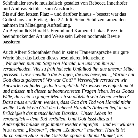
Schönthaler sowie musikalisch gestaltet von Rebecca Innerhofer
und Andreas Settili – zum Ausdruck.
Bis auf den letzten Platz – und darüber hinaus – besetzt war das
Gotteshaus am Freitag, den 22. Juli. Seine Schützenkameraden
nahmen im Mittelgang Aufstellung.
Zu Beginn ließ Harald’s Freund und Kamerad Lukas Prezzi in
beeindruckender Art und Weise sein Leben nochmals Revue
passieren.
Auch Albert Schönthaler fand in seiner Traueransprache nur gute
Worte über das Leben dieses besonderen Menschen:
„Wir stehen nun am Sarg von Harald, um uns von ihm zu
verabschieden. Viel zu früh hat sein Unfalltod ihn aus unserer Mitte
gerissen. Unvermeidlich die Fragen, die uns bewegen. „Warum hat
Gott dies zugelassen? Wo war Gott?“ Verzweifelt versuchen wir
Antworten zu finden, jedoch vergeblich. Wir wissen es einfach nicht
und müssen mit diesen unbeantworteten Fragen leben. Ist es Gottes
Wille, dass ein so junger Mensch so plötzlich sein Leben verliert?
Dazu muss erwähnt werden, dass Gott den Tod von Harald nicht
wollte. Gott ist ein Gott des Lebens! Harald‘s Ableben liegt in der
Brüchigkeit des menschlichen Daseins. Unser Leben ist
vergänglich – dem Tod verfallen. Und Gott lässt dies zu!
Andernfalls müsste er ja immer wieder eingreifen – und wir würden
in zu einem „Roboter“, einem „Zauberer“ machen. Harald ist
durch seinen Sturz in die Gletscherspalte nicht ins Dunkel, ins