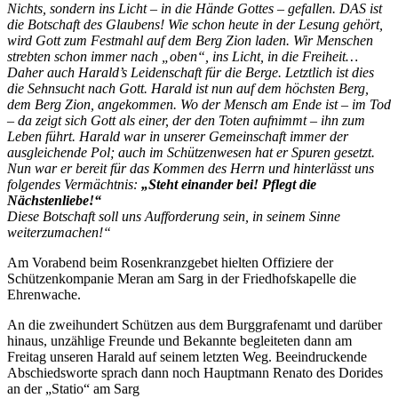
Nichts, sondern ins Licht – in die Hände Gottes – gefallen. DAS ist
die Botschaft des Glaubens! Wie schon heute in der Lesung gehört,
wird Gott zum Festmahl auf dem Berg Zion laden. Wir Menschen
strebten schon immer nach „oben“, ins Licht, in die Freiheit…
Daher auch Harald’s Leidenschaft für die Berge. Letztlich ist dies
die Sehnsucht nach Gott. Harald ist nun auf dem höchsten Berg,
dem Berg Zion, angekommen. Wo der Mensch am Ende ist – im Tod
– da zeigt sich Gott als einer, der den Toten aufnimmt – ihn zum
Leben führt. Harald war in unserer Gemeinschaft immer der
ausgleichende Pol; auch im Schützenwesen hat er Spuren gesetzt.
Nun war er bereit für das Kommen des Herrn und hinterlässt uns
folgendes Vermächtnis:
„Steht einander bei! Pflegt die
Nächstenliebe!“
Diese Botschaft soll uns Aufforderung sein, in seinem Sinne
weiterzumachen!“
Am Vorabend beim Rosenkranzgebet hielten Offiziere der
Schützenkompanie Meran am Sarg in der Friedhofskapelle die
Ehrenwache.
An die zweihundert Schützen aus dem Burggrafenamt und darüber
hinaus, unzählige Freunde und Bekannte begleiteten dann am
Freitag unseren Harald auf seinem letzten Weg. Beeindruckende
Abschiedsworte sprach dann noch Hauptmann Renato des Dorides
an der „Statio“ am Sarg