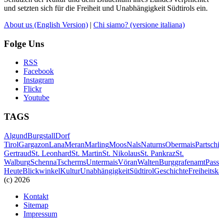
und setzten sich für die Freiheit und Unabhängigkeit Südtirols ein.
About us
(English Version)
|
Chi siamo?
(versione italiana)
Folge Uns
RSS
Facebook
Instagram
Flickr
Youtube
TAGS
Algund
Burgstall
Dorf
Tirol
Gargazon
Lana
Meran
Marling
Moos
Nals
Naturns
Obermais
Partsch
Gertraud
St. Leonhard
St. Martin
St. Nikolaus
St. Pankraz
St.
Walburg
Schenna
Tscherms
Untermais
Vöran
Walten
Burggrafenamt
Pass
Heute
Blickwinkel
Kultur
Unabhängigkeit
Südtirol
Geschichte
Freiheits
(c) 2026
Kontakt
Sitemap
Impressum