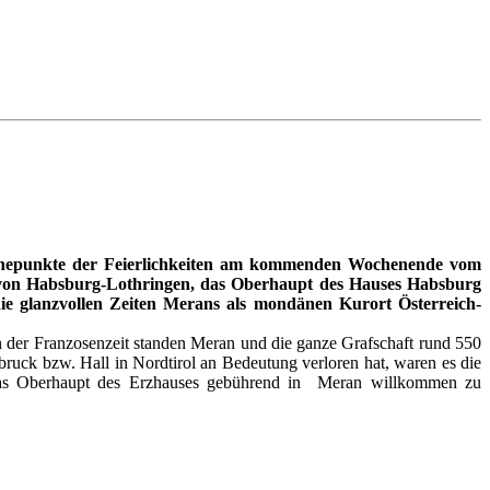
 Höhepunkte der Feierlichkeiten am kommenden Wochenende vom
rl von Habsburg-Lothringen, das Oberhaupt des Hauses Habsburg
 die glanzvollen Zeiten Merans als mondänen Kurort Österreich-
in der Franzosenzeit standen Meran und die ganze Grafschaft rund 550
ruck bzw. Hall in Nordtirol an Bedeutung verloren hat, waren es die
 das Oberhaupt des Erzhauses gebührend in Meran willkommen zu