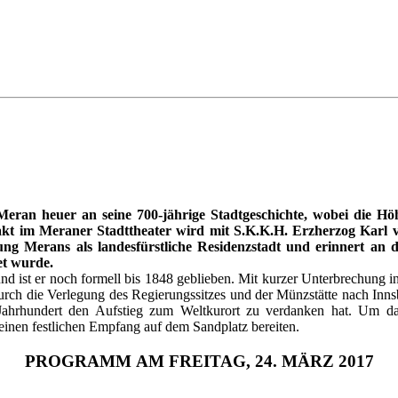
 Meran heuer an seine 700-jährige Stadtgeschichte, wobei die
estakt im Meraner Stadttheater wird mit S.K.K.H. Erzherzog Ka
tung Merans als landesfürstliche Residenzstadt und erinnert an
et wurde.
und ist er noch formell bis 1848 geblieben. Mit kurzer Unterbrechung 
urch die Verlegung des Regierungssitzes und der Münzstätte nach Innsb
 Jahrhundert den Aufstieg zum Weltkurort zu verdanken hat. Um
inen festlichen Empfang auf dem Sandplatz bereiten.
PROGRAMM AM FREITAG, 24. MÄRZ 2017