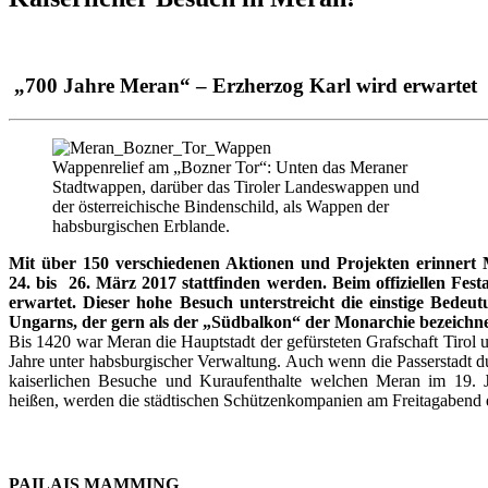
„700 Jahre Meran“ – Erzherzog Karl wird erwartet
Wappenrelief am „Bozner Tor“: Unten das Meraner
Stadtwappen, darüber das Tiroler Landeswappen und
der österreichische Bindenschild, als Wappen der
habsburgischen Erblande.
Mit über 150 verschiedenen Aktionen und Projekten erinnert
24. bis 26. März 2017 stattfinden werden. Beim offiziellen F
erwartet. Dieser hohe Besuch unterstreicht die einstige Bedeu
Ungarns, der gern als der „Südbalkon“ der Monarchie bezeichn
Bis 1420 war Meran die Hauptstadt der gefürsteten Grafschaft Tirol 
Jahre unter habsburgischer Verwaltung. Auch wenn die Passerstadt d
kaiserlichen Besuche und Kuraufenthalte welchen Meran im 19.
heißen, werden die städtischen Schützenkompanien am Freitagabend e
PAILAIS MAMMING