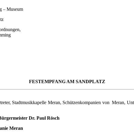
ng – Museum
tz
ordnungen,
amming
FESTEMPFANG AM SANDPLATZ
vertreter, Stadtmusikkapelle Meran, Schützenkompanien von Meran, U
Bürgermeister Dr. Paul Rösch
panie Meran