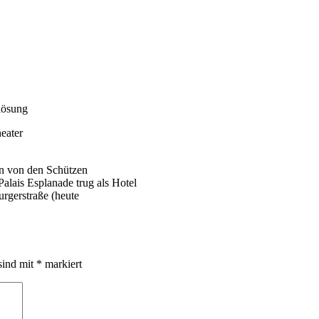
lösung
eater
n von den Schützen
Palais Esplanade trug als Hotel
rgerstraße (heute
sind mit
*
markiert