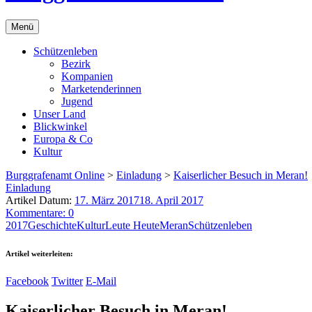
Menü
Schützenleben
Bezirk
Kompanien
Marketenderinnen
Jugend
Unser Land
Blickwinkel
Europa & Co
Kultur
Burggrafenamt Online
>
Einladung
>
Kaiserlicher Besuch in Meran!
Einladung
Artikel Datum:
17. März 2017
18. April 2017
Kommentare: 0
2017
Geschichte
Kultur
Leute Heute
Meran
Schützenleben
Artikel weiterleiten:
Facebook
Twitter
E-Mail
Kaiserlicher Besuch in Meran!