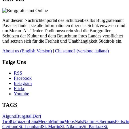
Auf diesem Nachrichtenportal des Schützenbezirks Burggrafenamt
Passeier finden sie alle Informationen über das Schützenwesen rund
um Meran. Als Tiroler Traditionsverein sind die Burggräfler
Schützen der Kultur und dem Brauchtum ihres Landes verpflichtet
und setzten sich für die Freiheit und Unabhängigkeit Südtirols ein.
About us
(English Version)
|
Chi siamo?
(versione italiana)
Folge Uns
RSS
Facebook
Instagram
Flickr
Youtube
TAGS
Algund
Burgstall
Dorf
Tirol
Gargazon
Lana
Meran
Marling
Moos
Nals
Naturns
Obermais
Partsch
Gertraud
St. Leonhard
St. Martin
St. Nikolaus
St. Pankraz
St.