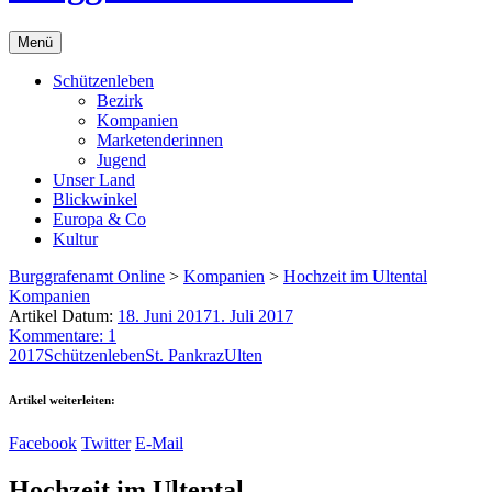
Menü
Schützenleben
Bezirk
Kompanien
Marketenderinnen
Jugend
Unser Land
Blickwinkel
Europa & Co
Kultur
Burggrafenamt Online
>
Kompanien
>
Hochzeit im Ultental
Kompanien
Artikel Datum:
18. Juni 2017
1. Juli 2017
Kommentare: 1
2017
Schützenleben
St. Pankraz
Ulten
Artikel weiterleiten:
Facebook
Twitter
E-Mail
Hochzeit im Ultental