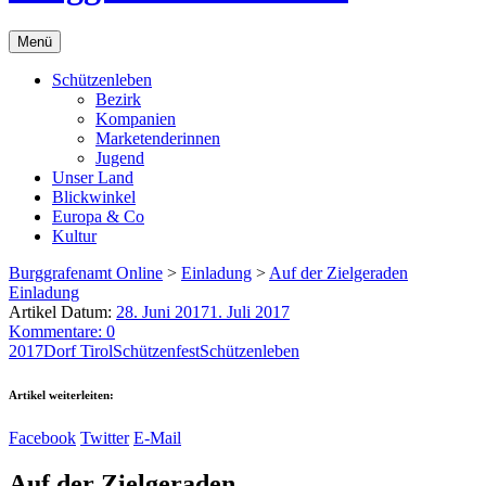
Menü
Schützenleben
Bezirk
Kompanien
Marketenderinnen
Jugend
Unser Land
Blickwinkel
Europa & Co
Kultur
Burggrafenamt Online
>
Einladung
>
Auf der Zielgeraden
Einladung
Artikel Datum:
28. Juni 2017
1. Juli 2017
Kommentare: 0
2017
Dorf Tirol
Schützenfest
Schützenleben
Artikel weiterleiten:
Facebook
Twitter
E-Mail
Auf der Zielgeraden