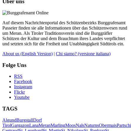
Über uns
Auf diesem Nachrichtenportal des Schützenbezirks Burggrafenamt
Passeier finden sie alle Informationen über das Schützenwesen rund
um Meran. Als Tiroler Traditionsverein sind die Burggräfler
Schützen der Kultur und dem Brauchtum ihres Landes verpflichtet
und setzten sich für die Freiheit und Unabhängigkeit Südtirols ein.
About us
(English Version)
|
Chi siamo?
(versione italiana)
Folge Uns
RSS
Facebook
Instagram
Flickr
Youtube
TAGS
Algund
Burgstall
Dorf
Tirol
Gargazon
Lana
Meran
Marling
Moos
Nals
Naturns
Obermais
Partsch
Gertraud
St. Leonhard
St. Martin
St. Nikolaus
St. Pankraz
St.