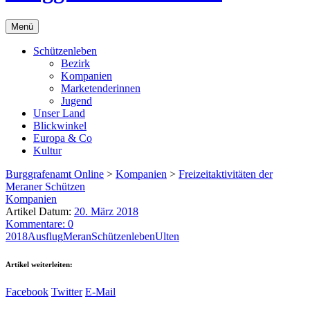
Menü
Schützenleben
Bezirk
Kompanien
Marketenderinnen
Jugend
Unser Land
Blickwinkel
Europa & Co
Kultur
Burggrafenamt Online
>
Kompanien
>
Freizeitaktivitäten der
Meraner Schützen
Kompanien
Artikel Datum:
20. März 2018
Kommentare: 0
2018
Ausflug
Meran
Schützenleben
Ulten
Artikel weiterleiten:
Facebook
Twitter
E-Mail