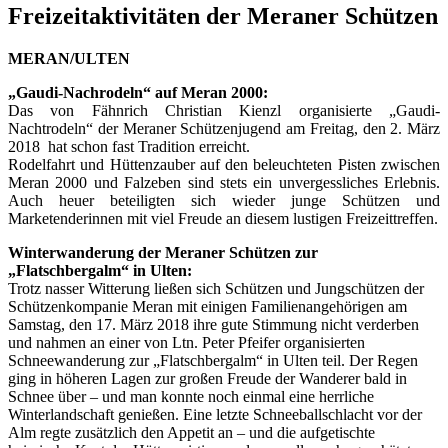
Freizeitaktivitäten der Meraner Schützen
MERAN/ULTEN
„Gaudi-Nachrodeln“ auf Meran 2000:
Das von Fähnrich Christian Kienzl organisierte „Gaudi-
Nachtrodeln“ der Meraner Schützenjugend am Freitag, den 2. März
2018 hat schon fast Tradition erreicht.
Rodelfahrt und Hüttenzauber auf den beleuchteten Pisten zwischen
Meran 2000 und Falzeben sind stets ein unvergessliches Erlebnis.
Auch heuer beteiligten sich wieder junge Schützen und
Marketenderinnen mit viel Freude an diesem lustigen Freizeittreffen.
Winterwanderung der Meraner Schützen zur
„Flatschbergalm“ in Ulten:
Trotz nasser Witterung ließen sich Schützen und Jungschützen der
Schützenkompanie Meran mit einigen Familienangehörigen am
Samstag, den 17. März 2018 ihre gute Stimmung nicht verderben
und nahmen an einer von Ltn. Peter Pfeifer organisierten
Schneewanderung zur „Flatschbergalm“ in Ulten teil. Der Regen
ging in höheren Lagen zur großen Freude der Wanderer bald in
Schnee über – und man konnte noch einmal eine herrliche
Winterlandschaft genießen. Eine letzte Schneeballschlacht vor der
Alm regte zusätzlich den Appetit an – und die aufgetischte