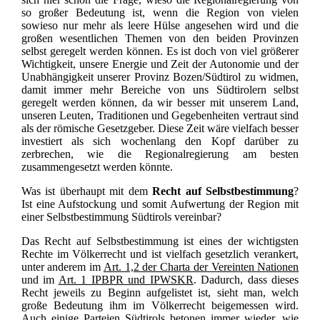
so großer Bedeutung ist, wenn die Region von vielen
sowieso nur mehr als leere Hülse angesehen wird und die
großen wesentlichen Themen von den beiden Provinzen
selbst geregelt werden können. Es ist doch von viel größerer
Wichtigkeit, unsere Energie und Zeit der Autonomie und der
Unabhängigkeit unserer Provinz Bozen/Südtirol zu widmen,
damit immer mehr Bereiche von uns Südtirolern selbst
geregelt werden können, da wir besser mit unserem Land,
unseren Leuten, Traditionen und Gegebenheiten vertraut sind
als der römische Gesetzgeber. Diese Zeit wäre vielfach besser
investiert als sich wochenlang den Kopf darüber zu
zerbrechen, wie die Regionalregierung am besten
zusammengesetzt werden könnte.
Was ist überhaupt mit dem
Recht auf Selbstbestimmung
?
Ist eine Aufstockung und somit Aufwertung der Region mit
einer Selbstbestimmung Südtirols vereinbar?
Das Recht auf Selbstbestimmung ist eines der wichtigsten
Rechte im Völkerrecht und ist vielfach gesetzlich verankert,
unter anderem im
Art. 1,2 der Charta der Vereinten Nationen
und im
Art. 1 IPBPR und IPWSKR
. Dadurch, dass dieses
Recht jeweils zu Beginn aufgelistet ist, sieht man, welch
große Bedeutung ihm im Völkerrecht beigemessen wird.
Auch einige Parteien Südtirols betonen immer wieder, wie