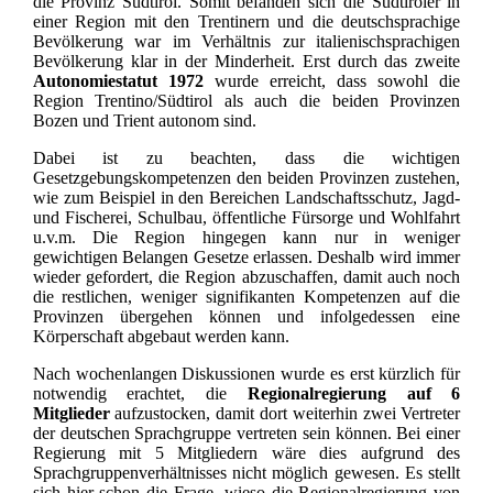
die Provinz Südtirol. Somit befanden sich die Südtiroler in
einer Region mit den Trentinern und die deutschsprachige
Bevölkerung war im Verhältnis zur italienischsprachigen
Bevölkerung klar in der Minderheit. Erst durch das zweite
Autonomiestatut 1972
wurde erreicht, dass sowohl die
Region Trentino/Südtirol als auch die beiden Provinzen
Bozen und Trient autonom sind.
Dabei ist zu beachten, dass die wichtigen
Gesetzgebungskompetenzen den beiden Provinzen zustehen,
wie zum Beispiel in den Bereichen Landschaftsschutz, Jagd-
und Fischerei, Schulbau, öffentliche Fürsorge und Wohlfahrt
u.v.m. Die Region hingegen kann nur in weniger
gewichtigen Belangen Gesetze erlassen. Deshalb wird immer
wieder gefordert, die Region abzuschaffen, damit auch noch
die restlichen, weniger signifikanten Kompetenzen auf die
Provinzen übergehen können und infolgedessen eine
Körperschaft abgebaut werden kann.
Nach wochenlangen Diskussionen wurde es erst kürzlich für
notwendig erachtet, die
Regionalregierung auf 6
Mitglieder
aufzustocken, damit dort weiterhin zwei Vertreter
der deutschen Sprachgruppe vertreten sein können. Bei einer
Regierung mit 5 Mitgliedern wäre dies aufgrund des
Sprachgruppenverhältnisses nicht möglich gewesen. Es stellt
sich hier schon die Frage, wieso die Regionalregierung von