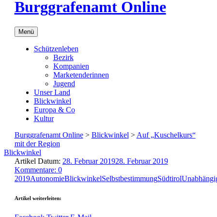
Burggrafenamt Online
Menü
Schützenleben
Bezirk
Kompanien
Marketenderinnen
Jugend
Unser Land
Blickwinkel
Europa & Co
Kultur
Burggrafenamt Online
>
Blickwinkel
>
Auf „Kuschelkurs“
mit der Region
Blickwinkel
Artikel Datum:
28. Februar 2019
28. Februar 2019
Kommentare: 0
2019
Autonomie
Blickwinkel
Selbstbestimmung
Südtirol
Unabhängig
Artikel weiterleiten: