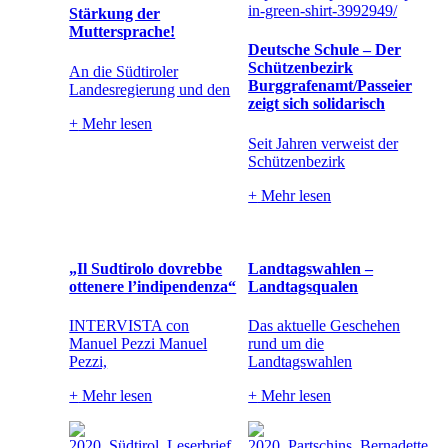
Stärkung der
Muttersprache!
Deutsche Schule – Der
Schützenbezirk
An die Südtiroler
Burggrafenamt/Passeier
Landesregierung und den
zeigt sich solidarisch
+
Mehr lesen
Seit Jahren verweist der
Schützenbezirk
+
Mehr lesen
„Il Sudtirolo dovrebbe
Landtagswahlen –
ottenere l’indipendenza“
Landtagsqualen
INTERVISTA con
Das aktuelle Geschehen
Manuel Pezzi Manuel
rund um die
Pezzi,
Landtagswahlen
+
Mehr lesen
+
Mehr lesen