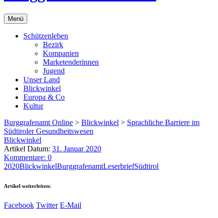
Menü
Schützenleben
Bezirk
Kompanien
Marketenderinnen
Jugend
Unser Land
Blickwinkel
Europa & Co
Kultur
Burggrafenamt Online
>
Blickwinkel
>
Sprachliche Barriere im
Südtiroler Gesundheitswesen
Blickwinkel
Artikel Datum:
31. Januar 2020
Kommentare: 0
2020
Blickwinkel
Burggrafenamt
Leserbrief
Südtirol
Artikel weiterleiten:
Facebook
Twitter
E-Mail